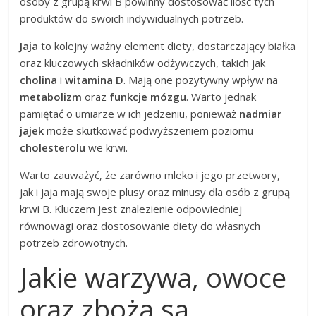
osoby z grupą krwi B powinny dostosować ilość tych
produktów do swoich indywidualnych potrzeb.
Jaja
to kolejny ważny element diety, dostarczający białka
oraz kluczowych składników odżywczych, takich jak
cholina
i
witamina D
. Mają one pozytywny wpływ na
metabolizm
oraz
funkcje mózgu
. Warto jednak
pamiętać o umiarze w ich jedzeniu, ponieważ
nadmiar
jajek
może skutkować podwyższeniem poziomu
cholesterolu
we krwi.
Warto zauważyć, że zarówno mleko i jego przetwory,
jak i jaja mają swoje plusy oraz minusy dla osób z grupą
krwi B. Kluczem jest znalezienie odpowiedniej
równowagi oraz dostosowanie diety do własnych
potrzeb zdrowotnych.
Jakie warzywa, owoce
oraz zboża są