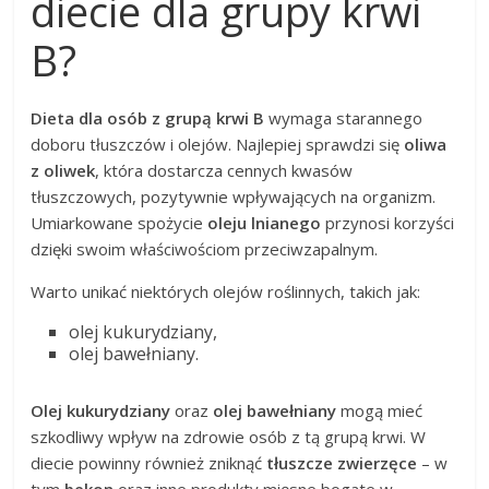
diecie dla grupy krwi
B?
Dieta dla osób z grupą krwi B
wymaga starannego
doboru tłuszczów i olejów. Najlepiej sprawdzi się
oliwa
z oliwek
, która dostarcza cennych kwasów
tłuszczowych, pozytywnie wpływających na organizm.
Umiarkowane spożycie
oleju lnianego
przynosi korzyści
dzięki swoim właściwościom przeciwzapalnym.
Warto unikać niektórych olejów roślinnych, takich jak:
olej kukurydziany,
olej bawełniany.
Olej kukurydziany
oraz
olej bawełniany
mogą mieć
szkodliwy wpływ na zdrowie osób z tą grupą krwi. W
diecie powinny również zniknąć
tłuszcze zwierzęce
– w
tym
bekon
oraz inne produkty mięsne bogate w