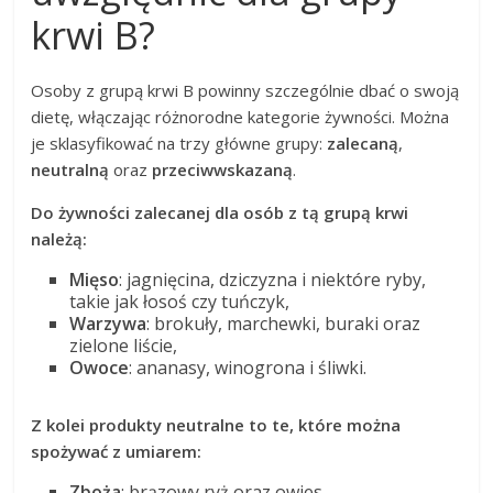
krwi B?
Osoby z grupą krwi B powinny szczególnie dbać o swoją
dietę, włączając różnorodne kategorie żywności. Można
je sklasyfikować na trzy główne grupy:
zalecaną
,
neutralną
oraz
przeciwwskazaną
.
Do żywności zalecanej dla osób z tą grupą krwi
należą:
Mięso
: jagnięcina, dziczyzna i niektóre ryby,
takie jak łosoś czy tuńczyk,
Warzywa
: brokuły, marchewki, buraki oraz
zielone liście,
Owoce
: ananasy, winogrona i śliwki.
Z kolei produkty neutralne to te, które można
spożywać z umiarem:
Zboża
: brązowy ryż oraz owies,