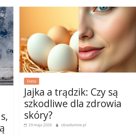
Dieta
Jajka a trądzik: Czy są
szkodliwe dla zdrowia
skóry?
s,
są
29 maja 2026
obiadumnie.pl