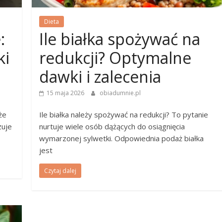
Dieta
:
Ile białka spożywać na
ki
redukcji? Optymalne
dawki i zalecenia
15 maja 2026
obiadumnie.pl
że
Ile białka należy spożywać na redukcji? To pytanie
zuje
nurtuje wiele osób dążących do osiągnięcia
wymarzonej sylwetki. Odpowiednia podaż białka
jest
Czytaj dalej