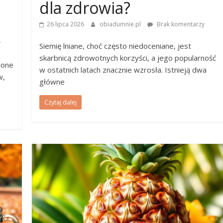
dla zdrowia?
26 lipca 2026
obiadumnie.pl
Brak komentarzy
y
Siemię lniane, choć często niedoceniane, jest
skarbnicą zdrowotnych korzyści, a jego popularność
lone
w ostatnich latach znacznie wzrosła. Istnieją dwa
w,
główne
Czytaj dalej