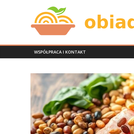
Skip
Obiad
to
content
u
mnie
WSPÓŁPRACA I KONTAKT