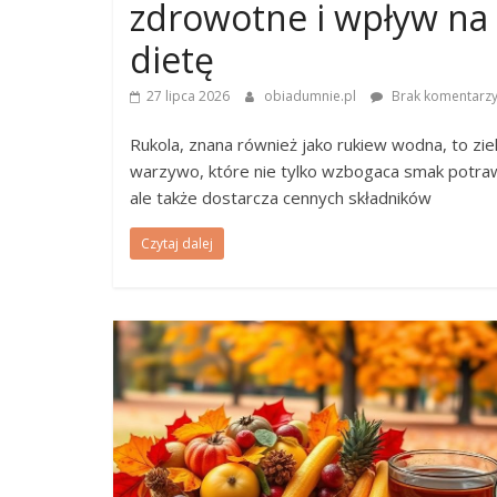
zdrowotne i wpływ na
dietę
27 lipca 2026
obiadumnie.pl
Brak komentarz
Rukola, znana również jako rukiew wodna, to zie
warzywo, które nie tylko wzbogaca smak potra
ale także dostarcza cennych składników
Czytaj dalej