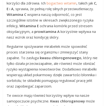
korzyści dla zdrowia. Ich
bogactwo witamin
, takich jak
C
,
E
i
A
, sprawia, że pełnią rolę silnych przeciwutleniaczy.
Witamina C
wspiera naszą odporność, co jest
szczególnie istotne w okresach zwiększonego ryzyka
infekcji,
Witamina E
ochrania komórki przed stresem
oksydacyjnym, a
prowitamina A
korzystnie wpływa na
nasz wzrok oraz kondycję skóry.
Regularne spożywanie mirabelek może spowolnić
proces starzenia się organizmu i zmniejszyć stany
zapalne. To zasługa
kwasu chlorogenowego
, który nie
tylko działa przeciwzapalnie, ale również może obniżać
ryzyko wystąpienia nowotworów. Dodatkowo mirabelki
wspierają układ pokarmowy dzięki zawartości błonnika i
sorbitolu; te składniki pomagają regulować pracę jelit
oraz zapobiegać zaparciom.
Te owoce mają również korzystny wpływ na nasze
samopoczucie psychiczne.
Kwas chlorogenowy
może