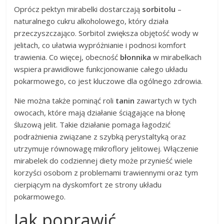
Oprócz pektyn mirabelki dostarczają
sorbitolu
–
naturalnego cukru alkoholowego, który działa
przeczyszczająco. Sorbitol zwiększa objętość wody w
jelitach, co ułatwia wypróżnianie i podnosi komfort
trawienia. Co więcej, obecność
błonnika
w mirabelkach
wspiera prawidłowe funkcjonowanie całego układu
pokarmowego, co jest kluczowe dla ogólnego zdrowia.
Nie można także pominąć roli
tanin
zawartych w tych
owocach, które mają działanie ściągające na błonę
śluzową jelit. Takie działanie pomaga łagodzić
podrażnienia związane z szybką perystaltyką oraz
utrzymuje równowagę mikroflory jelitowej. Włączenie
mirabelek do codziennej diety może przynieść wiele
korzyści osobom z problemami trawiennymi oraz tym
cierpiącym na dyskomfort ze strony układu
pokarmowego.
Jak poprawić