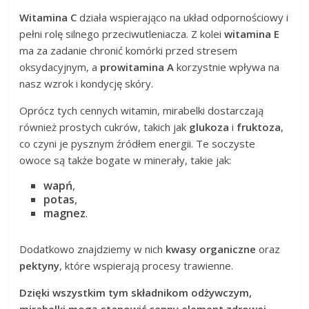
Witamina C
działa wspierająco na układ odpornościowy i
pełni rolę silnego przeciwutleniacza. Z kolei
witamina E
ma za zadanie chronić komórki przed stresem
oksydacyjnym, a
prowitamina A
korzystnie wpływa na
nasz wzrok i kondycję skóry.
Oprócz tych cennych witamin, mirabelki dostarczają
również prostych cukrów, takich jak
glukoza
i
fruktoza
,
co czyni je pysznym źródłem energii. Te soczyste
owoce są także bogate w minerały, takie jak:
wapń
,
potas
,
magnez
.
Dodatkowo znajdziemy w nich
kwasy organiczne
oraz
pektyny
, które wspierają procesy trawienne.
Dzięki wszystkim tym składnikom odżywczym,
mirabelki mogą stanowić cenny element zdrowej