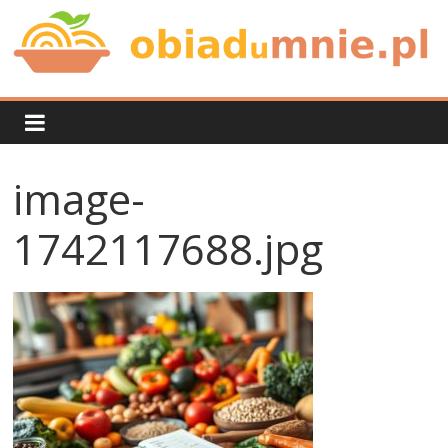
Skip
to
content
Obiad
u
image-
mnie
1742117688.jpg