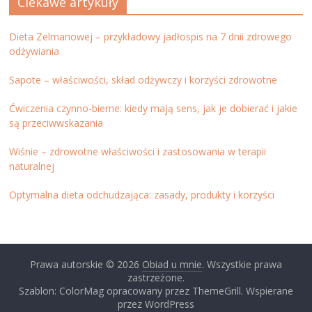
Ciekawe artykuły
Dieta Zelmanowej – przykładowy jadłospis na 7 dnii zdrowego
odżywiania
Sapote – właściwości, skład odżywczy i korzyści zdrowotne
Ćwiczenia czynno-bierne: kiedy mają sens, jak je dobierać i jakie
są przeciwwskazania
Wiśnie – zdrowotne właściwości i zastosowania w terapii
naturalnej
Optymalna dieta odchudzająca: zasady, produkty i korzyści
Prawa autorskie © 2026
Obiad u mnie
. Wszystkie prawa
zastrzeżone.
Szablon: ColorMag opracowany przez ThemeGrill. Wspierane
przez WordPress