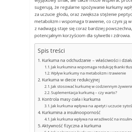
wyjątkowy smak, ale także może wspierać proces 
sugerują, że regularne spożywanie kurkumy wp
za uczucie głodu, oraz zwiększa stężenie pepty
metabolizm i wspomaga trawienie, co czyni ją 
z nadwagą staje się coraz bardziej powszechna, 
potencjalnym korzyściom dla sylwetki i zdrowia.
Spis treści
Kurkuma na odchudzanie – właściwości i dział
Jak kurkumina wspomaga redukcję tkanki tłu
Wpływ kurkumy na metabolizm i trawienie
Kurkuma w diecie redukcyjnej
Jak stosować kurkumę w codziennym żywieni
Suplementacja kurkumą – czy warto?
Kontrola masy ciała i kurkuma
Jak kurkuma wpływa na apetyt i uczucie sytoś
Kurkumina a insulinooporność
Jak kurkuma wpływa na wrażliwość na insulin
Aktywność fizyczna a kurkuma