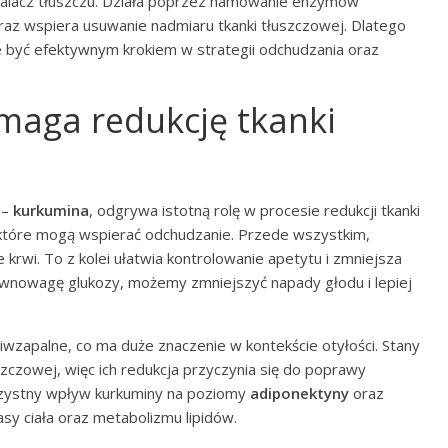
spalacz tłuszczu. Działa poprzez hamowanie enzymów
raz wspiera usuwanie nadmiaru tkanki tłuszczowej. Dlatego
 być efektywnym krokiem w strategii odchudzania oraz
maga redukcję tkanki
 –
kurkumina
, odgrywa istotną rolę w procesie redukcji tkanki
, które mogą wspierać odchudzanie. Przede wszystkim,
krwi. To z kolei ułatwia kontrolowanie apetytu i zmniejsza
ównowagę glukozy, możemy zmniejszyć napady głodu i lepiej
wzapalne, co ma duże znaczenie w kontekście otyłości. Stany
szczowej, więc ich redukcja przyczynia się do poprawy
zystny wpływ kurkuminy na poziomy
adiponektyny
oraz
sy ciała oraz metabolizmu lipidów.