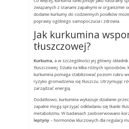
Co więcej, kurkuma funkcjonuje jako naturalny 
związanych z stanami zapalnymi w organizmie o
dodanie kurkumy do codziennych posiłków może
poprawy ogólnego samopoczucia i zdrowia.
Jak kurkumina wspo
tłuszczowej?
Kurkuma
, a w szczególności jej główny składnik
tłuszczowej. Działa na kilka różnych sposobów
kurkumina pomaga stabilizować poziom cukru we 
ryzyko gromadzenia się tłuszczu. Utrzymując r
zarządzać energią.
Dodatkowo, kurkumina wykazuje działanie przeci
zapalne mogą sprzyjać odkładaniu się tkanki tłu
metabolizmu. W badaniach zaobserwowano kor
leptyny
– hormonów kluczowych dla regulacji ma