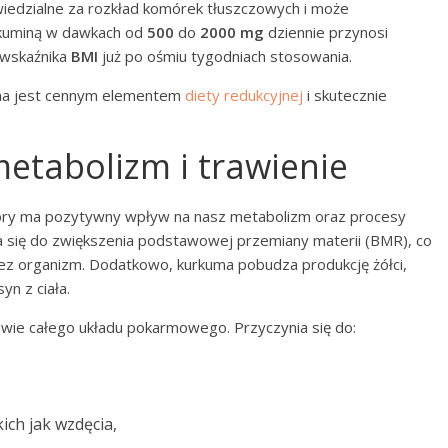
wiedzialne za rozkład komórek tłuszczowych i może
urkuminą w dawkach od
500
do
2000 mg
dziennie przynosi
 wskaźnika
BMI
już po ośmiu tygodniach stosowania.
mina jest cennym elementem
diety redukcyjnej
i skutecznie
tabolizm i trawienie
tóry ma pozytywny wpływ na nasz metabolizm oraz procesy
 się do zwiększenia podstawowej przemiany materii (BMR), co
zez organizm. Dodatkowo, kurkuma pobudza produkcję żółci,
yn z ciała.
wie całego układu pokarmowego. Przyczynia się do:
ich jak wzdęcia,