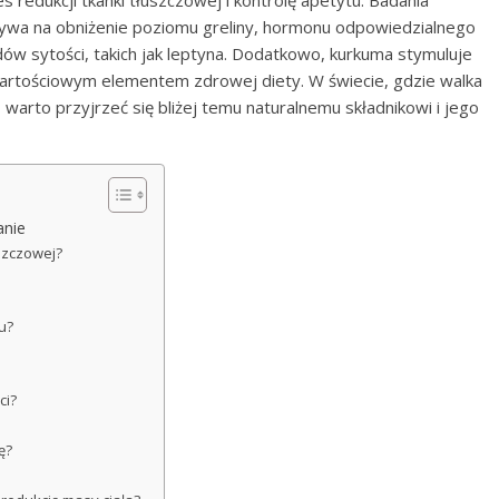
redukcji tkanki tłuszczowej i kontrolę apetytu. Badania
ływa na obniżenie poziomu greliny, hormonu odpowiedzialnego
dów sytości, takich jak leptyna. Dodatkowo, kurkuma stymuluje
wartościowym elementem zdrowej diety. W świecie, gdzie walka
warto przyjrzeć się bliżej temu naturalnemu składnikowi i jego
anie
szczowej?
u?
ci?
ę?