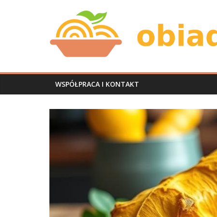
Skip
Obiad
to
content
u
mnie
WSPÓŁPRACA I KONTAKT