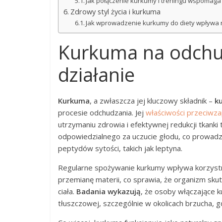
Jak połączenie kurkumy i treningu wspomaga 
Zdrowy styl życia i kurkuma
Jak wprowadzenie kurkumy do diety wpływa 
Kurkuma na odchud
działanie
Kurkuma
, a zwłaszcza jej kluczowy składnik –
k
procesie odchudzania. Jej
właściwości przeciwza
utrzymaniu zdrowia i efektywnej redukcji tkanki
odpowiedzialnego za uczucie głodu, co prowadzi
peptydów sytości, takich jak leptyna.
Regularne spożywanie kurkumy wpływa korzystn
przemianę materii, co sprawia, że organizm sku
ciała.
Badania wykazują
, że osoby włączające k
tłuszczowej, szczególnie w okolicach brzucha, g