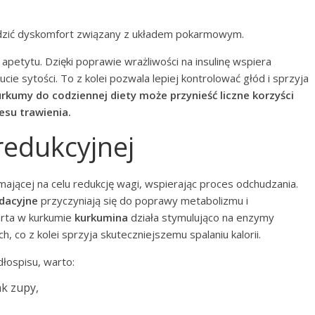
odzić dyskomfort związany z układem pokarmowym.
petytu. Dzięki poprawie wrażliwości na insulinę wspiera
e sytości. To z kolei pozwala lepiej kontrolować głód i sprzyja
kumy do codziennej diety może przynieść liczne korzyści
esu trawienia.
redukcyjnej
ającej na celu redukcję wagi, wspierając proces odchudzania.
dacyjne
przyczyniają się do poprawy metabolizmu i
arta w kurkumie
kurkumina
działa stymulująco na enzymy
 co z kolei sprzyja skuteczniejszemu spalaniu kalorii.
łospisu, warto:
ak zupy,