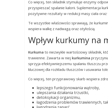
Co więcej, ten składnik stymuluje enzymy odpo
przyspieszać spalanie kalorii. Suplementacja k
pozytywne rezultaty w redukcji masy ciała oraz
Te wszystkie właściwości sprawiają, że kurku
wspiera walkę z nadwagą oraz otyłością.
Wpływ kurkumy na me
Kurkuma
to niezwykle wartościowy składnik, k
trawienne. Zawarta w niej
kurkumina
przyczynia
sprzyja efektywniejszemu spalaniu tłuszczu pr
kluczowej dla rozkładu tłuszczów i usuwania toks
Co więcej, ten przyprawowy skarb wspiera zdro
lepszego funkcjonowania wątroby,
ulepszania działania trzustki,
detoksykacji organizmu,
łagodzenia problemów trawiennych, tak
łagodzenia zaparć.