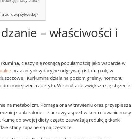
redukcję masy ciała?
na zdrową sylwetkę?
zanie – właściwości i
urkumina
, cieszy się rosnącą popularnością jako wsparcie w
palne
oraz antyoksydacyjne odgrywają istotną rolę w
 tłuszczowej. Kurkumina działa na poziom greliny, hormonu
 do zmniejszenia apetytu. W rezultacie zwiększa się stężenie
ie na metabolizm. Pomaga ona w trawieniu oraz przyspiesza
teczniej spala kalorie – kluczowy aspekt w kontrolowaniu masy
urkumę do swojej diety często zauważają redukcję tkanki
dzie stany zapalne są najczęstsze.