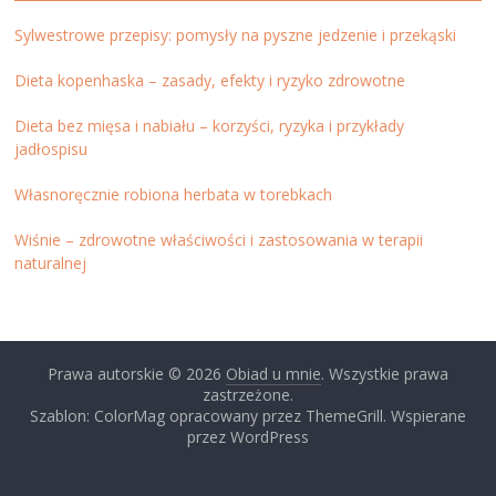
Sylwestrowe przepisy: pomysły na pyszne jedzenie i przekąski
Dieta kopenhaska – zasady, efekty i ryzyko zdrowotne
Dieta bez mięsa i nabiału – korzyści, ryzyka i przykłady
jadłospisu
Własnoręcznie robiona herbata w torebkach
Wiśnie – zdrowotne właściwości i zastosowania w terapii
naturalnej
Prawa autorskie © 2026
Obiad u mnie
. Wszystkie prawa
zastrzeżone.
Szablon: ColorMag opracowany przez ThemeGrill. Wspierane
przez WordPress