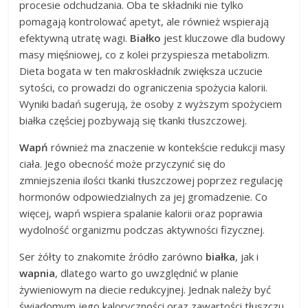
procesie odchudzania. Oba te składniki nie tylko
pomagają kontrolować apetyt, ale również wspierają
efektywną utratę wagi.
Białko
jest kluczowe dla budowy
masy mięśniowej, co z kolei przyspiesza metabolizm.
Dieta bogata w ten makroskładnik zwiększa uczucie
sytości, co prowadzi do ograniczenia spożycia kalorii.
Wyniki badań sugerują, że osoby z wyższym spożyciem
białka częściej pozbywają się tkanki tłuszczowej.
Wapń
również ma znaczenie w kontekście redukcji masy
ciała. Jego obecność może przyczynić się do
zmniejszenia ilości tkanki tłuszczowej poprzez regulację
hormonów odpowiedzialnych za jej gromadzenie. Co
więcej, wapń wspiera spalanie kalorii oraz poprawia
wydolność organizmu podczas aktywności fizycznej.
Ser żółty to znakomite źródło zarówno
białka
, jak i
wapnia
, dlatego warto go uwzględnić w planie
żywieniowym na diecie redukcyjnej. Jednak należy być
świadomym jego kaloryczności oraz zawartości tłuszczu,