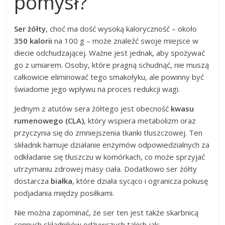
pomysł?
Ser żółty
, choć ma dość wysoką kaloryczność – około
350 kalorii
na 100 g – może znaleźć swoje miejsce w
diecie odchudzającej. Ważne jest jednak, aby spożywać
go z umiarem. Osoby, które pragną schudnąć, nie muszą
całkowicie eliminować tego smakołyku, ale powinny być
świadome jego wpływu na proces redukcji wagi.
Jednym z atutów sera żółtego jest obecność
kwasu
rumenowego (CLA)
, który wspiera metabolizm oraz
przyczynia się do zmniejszenia tkanki tłuszczowej. Ten
składnik hamuje działanie enzymów odpowiedzialnych za
odkładanie się tłuszczu w komórkach, co może sprzyjać
utrzymaniu zdrowej masy ciała. Dodatkowo ser żółty
dostarcza
białka
, które działa sycąco i ogranicza pokusę
podjadania między posiłkami.
Nie można zapominać, że ser ten jest także skarbnicą
cennych składników odżywczych takich jak: