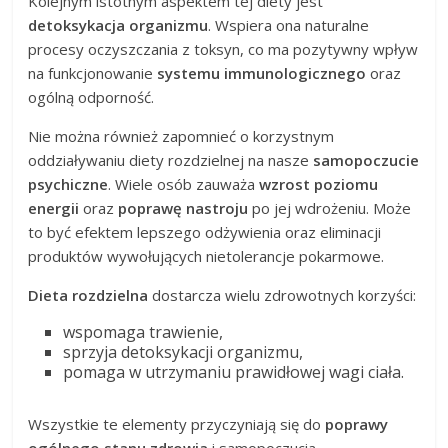
Kolejnym istotnym aspektem tej diety jest
detoksykacja organizmu
. Wspiera ona naturalne
procesy oczyszczania z toksyn, co ma pozytywny wpływ
na funkcjonowanie
systemu immunologicznego
oraz
ogólną odporność.
Nie można również zapomnieć o korzystnym
oddziaływaniu diety rozdzielnej na nasze
samopoczucie
psychiczne
. Wiele osób zauważa
wzrost poziomu
energii
oraz
poprawę nastroju
po jej wdrożeniu. Może
to być efektem lepszego odżywienia oraz eliminacji
produktów wywołujących nietolerancje pokarmowe.
Dieta rozdzielna
dostarcza wielu zdrowotnych korzyści:
wspomaga trawienie,
sprzyja detoksykacji organizmu,
pomaga w utrzymaniu prawidłowej wagi ciała.
Wszystkie te elementy przyczyniają się do
poprawy
ogólnego stanu zdrowia
i samopoczucia.