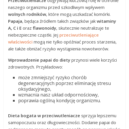
Przeciwutleniacze
odgrywają kluczową rolę w ochronie
naszego organizmu przed szkodliwym wpływem
wolnych rodników
, które mogą uszkadzać komórki.
Papaja
, będąca źródłem takich związków jak
witaminy
A, C i E
oraz
flawonoidy
, skutecznie neutralizuje te
niebezpieczne cząstki. Jej
przeciwutleniające
właściwości
mogą nie tylko opóźniać proces starzenia,
ale także obniżać ryzyko wystąpienia nowotworów.
Wprowadzenie papai do diety
przynosi wiele korzyści
zdrowotnych. Przykładowo:
może zmniejszyć ryzyko chorób
degeneracyjnych poprzez eliminację stresu
oksydacyjnego,
wzmacnia nasz układ odpornościowy,
poprawia ogólną kondycję organizmu.
Dieta bogata w przeciwutleniacze
sprzyja lepszemu
samopoczuciu oraz długowieczności. Dodanie papai do