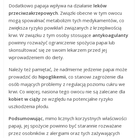
Dodatkowo papaja wpływa na działanie
leków
przeciwzakrzepowych
. Związki obecne w tym owocu
mogą spowalniać metabolizm tych medykamentów, co
zwiększa ryzyko powikłań związanych z krzepliwością
krwi. W związku z tym osoby stosujące
antykoagulanty
powinny rozważyć ograniczenie spożycia papai lub
skonsultować się ze swoim lekarzem przed jej
wprowadzeniem do diety.
Należy też pamiętać, że nadmierne jedzenie papai może
prowadzić do
hipoglikemii
, co stanowi zagrożenie dla
osób mających problemy z regulacją poziomu cukru we
krwi. Co więcej, nasiona tego owocu nie są zalecane dla
kobiet w ciąży
ze względu na potencjalne ryzyko
uszkodzenia płodu.
Podsumowując
, mimo licznych korzystnych właściwości
papaji, jej spożycie powinno być starannie rozważane
przez osobników z alergiami oraz tych zażywających