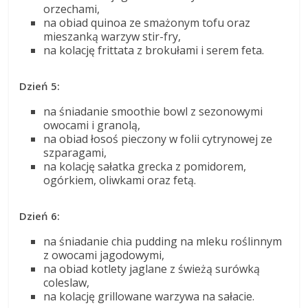
orzechami,
na obiad quinoa ze smażonym tofu oraz
mieszanką warzyw stir-fry,
na kolację frittata z brokułami i serem feta.
Dzień 5:
na śniadanie smoothie bowl z sezonowymi
owocami i granolą,
na obiad łosoś pieczony w folii cytrynowej ze
szparagami,
na kolację sałatka grecka z pomidorem,
ogórkiem, oliwkami oraz fetą.
Dzień 6:
na śniadanie chia pudding na mleku roślinnym
z owocami jagodowymi,
na obiad kotlety jaglane z świeżą surówką
coleslaw,
na kolację grillowane warzywa na sałacie.