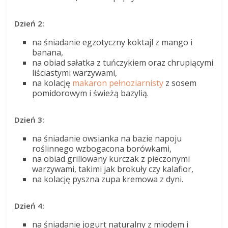
Dzień 2:
na śniadanie egzotyczny koktajl z mango i
banana,
na obiad sałatka z tuńczykiem oraz chrupiącymi
liściastymi warzywami,
na kolację
makaron pełnoziarnisty
z sosem
pomidorowym i świeżą bazylią.
Dzień 3:
na śniadanie owsianka na bazie napoju
roślinnego wzbogacona borówkami,
na obiad grillowany kurczak z pieczonymi
warzywami, takimi jak brokuły czy kalafior,
na kolację pyszna zupa kremowa z dyni.
Dzień 4:
na śniadanie jogurt naturalny z miodem i