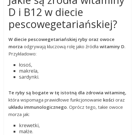
D i B12 w diecie
pescowegetariańskiej?
W diecie pescowegetariańskiej ryby oraz owoce
morza
odgrywają kluczową rolę jako źródła
witaminy D
.
Przykładowo:
łosoś,
makrela,
sardynki.
Te ryby są bogate w tę istotną dla zdrowia witaminę,
która wspomaga prawidłowe funkcjonowanie
kości
oraz
układu immunologicznego
. Oprócz tego, takie owoce
morza jak:
krewetki,
małże.