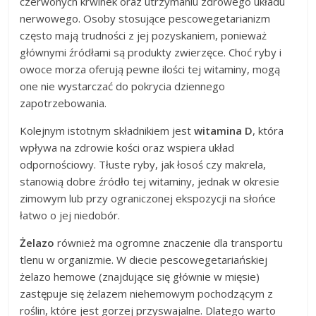
czerwonych krwinek oraz utrzymaniu zdrowego układu
nerwowego. Osoby stosujące pescowegetarianizm
często mają trudności z jej pozyskaniem, ponieważ
głównymi źródłami są produkty zwierzęce. Choć ryby i
owoce morza oferują pewne ilości tej witaminy, mogą
one nie wystarczać do pokrycia dziennego
zapotrzebowania.
Kolejnym istotnym składnikiem jest
witamina D
, która
wpływa na zdrowie kości oraz wspiera układ
odpornościowy. Tłuste ryby, jak łosoś czy makrela,
stanowią dobre źródło tej witaminy, jednak w okresie
zimowym lub przy ograniczonej ekspozycji na słońce
łatwo o jej niedobór.
Żelazo
również ma ogromne znaczenie dla transportu
tlenu w organizmie. W diecie pescowegetariańskiej
żelazo hemowe (znajdujące się głównie w mięsie)
zastępuje się żelazem niehemowym pochodzącym z
roślin, które jest gorzej przyswajalne. Dlatego warto