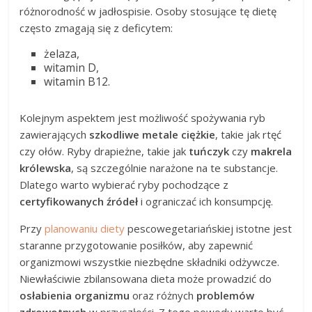
różnorodność w jadłospisie. Osoby stosujące tę dietę
często zmagają się z deficytem:
żelaza,
witamin D,
witamin B12.
Kolejnym aspektem jest możliwość spożywania ryb
zawierających
szkodliwe metale ciężkie
, takie jak rtęć
czy ołów. Ryby drapieżne, takie jak
tuńczyk
czy
makrela
królewska
, są szczególnie narażone na te substancje.
Dlatego warto wybierać ryby pochodzące z
certyfikowanych źródeł
i ograniczać ich konsumpcję.
Przy
planowaniu diety
pescowegetariańskiej istotne jest
staranne przygotowanie posiłków, aby zapewnić
organizmowi wszystkie niezbędne składniki odżywcze.
Niewłaściwie zbilansowana dieta może prowadzić do
osłabienia organizmu
oraz różnych
problemów
zdrowotnych
w przyszłości. Z tego powodu warto być