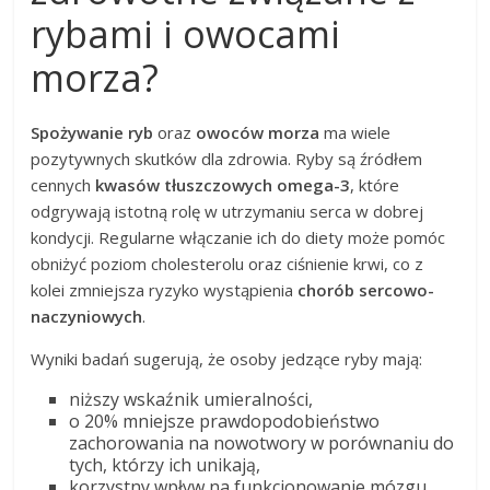
rybami i owocami
morza?
Spożywanie ryb
oraz
owoców morza
ma wiele
pozytywnych skutków dla zdrowia. Ryby są źródłem
cennych
kwasów tłuszczowych omega-3
, które
odgrywają istotną rolę w utrzymaniu serca w dobrej
kondycji. Regularne włączanie ich do diety może pomóc
obniżyć poziom cholesterolu oraz ciśnienie krwi, co z
kolei zmniejsza ryzyko wystąpienia
chorób sercowo-
naczyniowych
.
Wyniki badań sugerują, że osoby jedzące ryby mają:
niższy wskaźnik umieralności,
o 20% mniejsze prawdopodobieństwo
zachorowania na nowotwory w porównaniu do
tych, którzy ich unikają,
korzystny wpływ na funkcjonowanie mózgu,