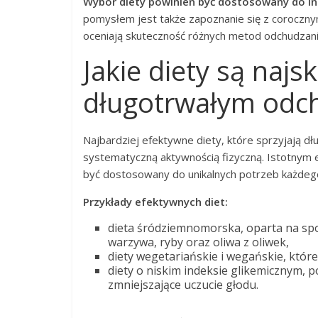
Wybór diety powinien być dostosowany do ind
pomysłem jest także zapoznanie się z coroczn
oceniają skuteczność różnych metod odchudzani
Jakie diety są najs
długotrwałym odc
Najbardziej efektywne diety, które sprzyjają 
systematyczną aktywnością fizyczną. Istotnym
być dostosowany do unikalnych potrzeb każdeg
Przykłady efektywnych diet:
dieta śródziemnomorska, oparta na spo
warzywa, ryby oraz oliwa z oliwek,
diety wegetariańskie i wegańskie, któr
diety o niskim indeksie glikemicznym, 
zmniejszające uczucie głodu.