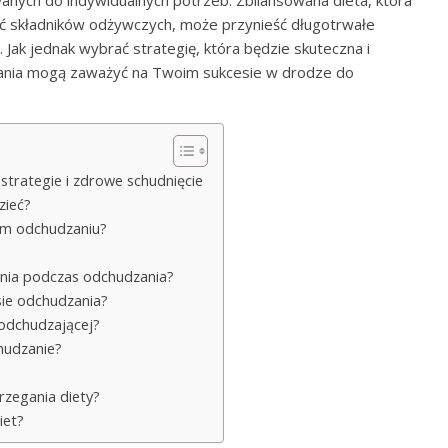
nych do indywidualnych potrzeb. Zbilansowana dieta, która
ść składników odżywczych, może przynieść długotrwałe
. Jak jednak wybrać strategię, która będzie skuteczna i
tania mogą zaważyć na Twoim sukcesie w drodze do
strategie i zdrowe schudnięcie
zieć?
łym odchudzaniu?
enia podczas odchudzania?
sie odchudzania?
 odchudzającej?
hudzanie?
rzegania diety?
iet?