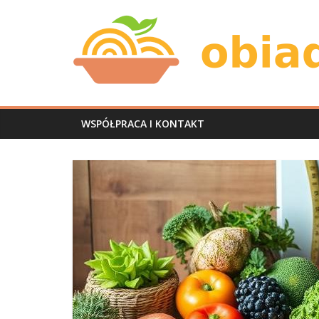
Skip
Obiad
to
content
u
mnie
WSPÓŁPRACA I KONTAKT