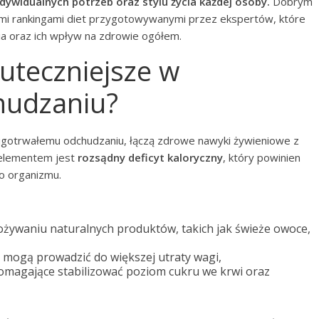
ywidualnych potrzeb oraz stylu życia każdej osoby.
Dobrym
ymi rankingami diet przygotowywanymi przez ekspertów, które
a oraz ich wpływ na zdrowie ogółem.
kuteczniejsze w
hudzaniu?
długotrwałemu odchudzaniu, łączą zdrowe nawyki żywieniowe z
 elementem jest
rozsądny deficyt kaloryczny
, który powinien
o organizmu.
żywaniu naturalnych produktów, takich jak świeże owoce,
e mogą prowadzić do większej utraty wagi,
pomagające stabilizować poziom cukru we krwi oraz