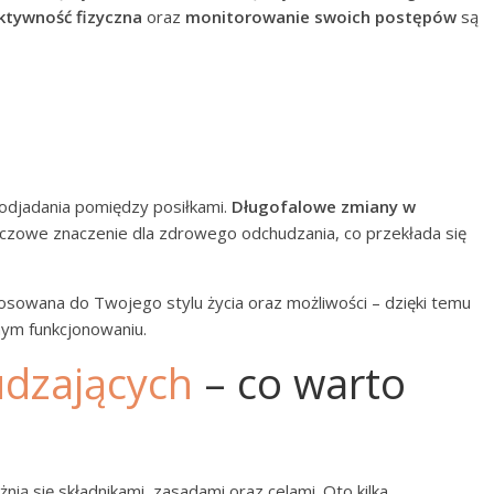
ktywność fizyczna
oraz
monitorowanie swoich postępów
są
 podjadania pomiędzy posiłkami.
Długofalowe zmiany w
czowe znaczenie dla zdrowego odchudzania, co przekłada się
osowana do Twojego stylu życia oraz możliwości – dzięki temu
nym funkcjonowaniu.
udzających
– co warto
żnią się składnikami, zasadami oraz celami. Oto kilka