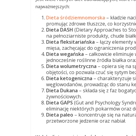
najważniejszych:
Dieta śródziemnomorska
– kładzie nac
promując zdrowe tłuszcze, co korzystni
Dieta DASH
(Dietary Approaches to Stop
na pełnoziarniste produkty, chude białk
Dieta fleksitariańska
– łączy elementy
mięsa, zachęcając do ograniczenia pro
Dieta wegańska
– całkowicie eliminuj
jednocześnie roślinne źródła białka or
Dieta wolumetryczna
– opiera się na 
objętości, co pozwala czuć się sytym b
Dieta ketogeniczna
– charakteryzuje s
węglowodanów, prowadząc do stanu ke
Dieta Dukana
– składa się z faz bogat
żywnościowych.
Dieta GAPS
(Gut and Psychology Syndro
eliminację niektórych pokarmów oraz d
Dieta paleo
– koncentruje się na natu
przetworzone jedzenie oraz nabiał.