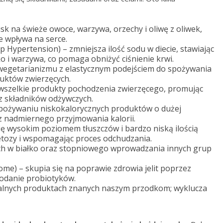
isk na świeże owoce, warzywa, orzechy i oliwę z oliwek,
e wpływa na serce.
 Hypertension) – zmniejsza ilość sodu w diecie, stawiając
o i warzywa, co pomaga obniżyć ciśnienie krwi.
 wegetarianizmu z elastycznym podejściem do spożywania
duktów zwierzęcych.
e wszelkie produkty pochodzenia zwierzęcego, promując
az składników odżywczych.
spożywaniu niskokalorycznych produktów o dużej
ez nadmiernego przyjmowania kalorii.
ię wysokim poziomem tłuszczów i bardzo niską ilością
tozy i wspomagając proces odchudzania.
ych w białko oraz stopniowego wprowadzania innych grup
me) – skupia się na poprawie zdrowia jelit poprzez
odanie probiotyków.
ralnych produktach znanych naszym przodkom; wyklucza