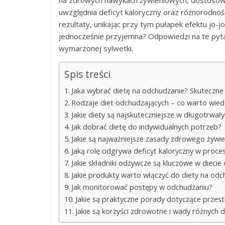
na zdrowych nawykach żywieniowych, dostosowa
uwzględnia deficyt kaloryczny oraz różnorodno
rezultaty, unikając przy tym pułapek efektu jo-jo
jednocześnie przyjemna? Odpowiedzi na te py
wymarzonej sylwetki.
Spis treści
Jaka wybrać dietę na odchudzanie? Skuteczne 
Rodzaje diet odchudzających – co warto wied
Jakie diety są najskuteczniejsze w długotrwa
Jak dobrać dietę do indywidualnych potrzeb?
Jakie są najważniejsze zasady zdrowego żywi
Jaką rolę odgrywa deficyt kaloryczny w proce
Jakie składniki odżywcze są kluczowe w diecie
Jakie produkty warto włączyć do diety na odc
Jak monitorować postępy w odchudzaniu?
Jakie są praktyczne porady dotyczące przest
Jakie są korzyści zdrowotne i wady różnych d