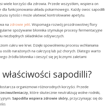
si wiele korzyści dla zdrowia. Przede wszystkim, wspiera on
tne dla funkcjonowania układu pokarmowego. Każdy owoc sapodilli
czuciu sytości i może ułatwiać kontrolowanie apetytu.
ywa na
zdrowie jelit
. Wspomaga rozwój prozdrowotnej flory
egularne spożywanie błonnika stymuluje procesy fermentacyjne
aniu niezbędnych składników odżywczych.
om cukru we krwi. Dzięki spowolnieniu procesu wchłaniania
u osób narażonych na cukrzycę lub już chorych. Dlatego warto
ego źródła błonnika i cieszyć się jej licznymi zaletami
 właściwości sapodilli?
 dostarcza organizmowi różnorodnych korzyści. Przede
zeciwutleniaczy
, które skutecznie neutralizują wolne rodniki,
acyjnym.
Sapodilla wspiera zdrowie skóry
, przyczyniając się do
ści.