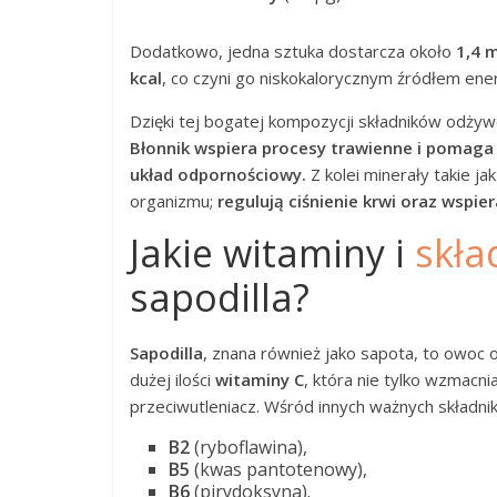
Dodatkowo, jedna sztuka dostarcza około
1,4 
kcal
, co czyni go niskokalorycznym źródłem ener
Dzięki tej bogatej kompozycji składników odżyw
Błonnik wspiera procesy trawienne i pomaga 
układ odpornościowy.
Z kolei minerały takie j
organizmu;
regulują ciśnienie krwi oraz wspier
Jakie witaminy i
skła
sapodilla?
Sapodilla
, znana również jako sapota, to owoc 
dużej ilości
witaminy C
, która nie tylko wzmacni
przeciwutleniacz. Wśród innych ważnych składnik
B2
(ryboflawina),
B5
(kwas pantotenowy),
B6
(pirydoksyna).