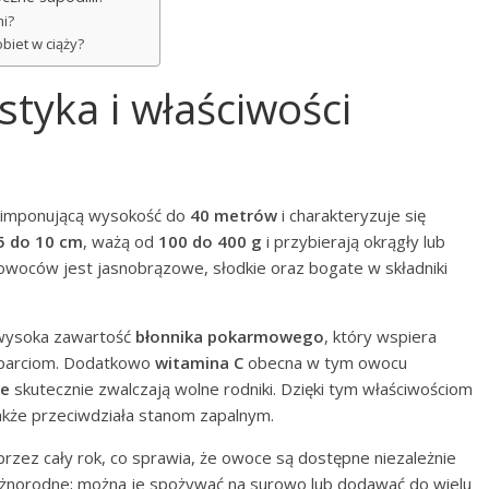
mi?
obiet w ciąży?
styka i właściwości
 imponującą wysokość do
40 metrów
i charakteryzuje się
5 do 10 cm
, ważą od
100 do 400 g
i przybierają okrągły lub
owoców jest jasnobrązowe, słodkie oraz bogate w składniki
j wysoka zawartość
błonnika pokarmowego
, który wspiera
aparciom. Dodatkowo
witamina C
obecna w tym owocu
ze
skutecznie zwalczają wolne rodniki. Dzięki tym właściwościom
 także przeciwdziała stanom zapalnym.
rzez cały rok, co sprawia, że owoce są dostępne niezależnie
ą różnorodne; można je spożywać na surowo lub dodawać do wielu