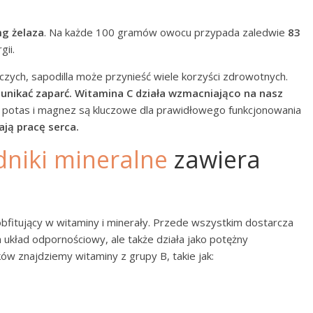
mg żelaza
. Na każde 100 gramów owocu przypada zaledwie
83
gii.
czych, sapodilla może przynieść wiele korzyści zdrowotnych.
unikać zaparć.
Witamina C działa wzmacniająco na nasz
ak potas i magnez są kluczowe dla prawidłowego funkcjonowania
ają pracę serca.
dniki mineralne
zawiera
obfitujący w witaminy i minerały. Przede wszystkim dostarcza
a układ odpornościowy, ale także działa jako potężny
ów znajdziemy witaminy z grupy B, takie jak: