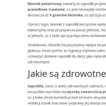
Błonnik pokarmowy
zawarty w sapodilli przyno
prawidłowe trawienie
, co jest niezwykle isto
dostarcza aż
9 gramów błonnika
, co sprzyja u
Oprócz tego, błonnik z sapodilli korzystnie wpł
bakteryjnej oraz przyspiesza pasaż jelitowy. R
w jelitach, co z kolei sprzyja lepszemu wchłani
Dodatkowo, błonnik ma pozytywny wpływ na pozi
glukozy, może pomóc w regulacji stężenia cukru 
rozważyć dodanie sapodilli do diety jako naturaln
zdrowotnymi.
Jakie są zdrowotne
Sapodilla
, owoc o wielu zdrowotnych zaletach,
wszystkim wyróżnia się
wysoką zawartością pr
co z kolei chroni komórki przed stresem oksyd
redukcji oznak starzenia i poprawy jej elastyczno