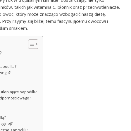
 rok w tropikalnym klimacie, dostarczając nie tylko
ików, takich jak witamina C, błonnik oraz przeciwutleniacze.
 to owoc, który może znacząco wzbogacić naszą dietę,
. Przyjrzyjmy się bliżej temu fascynującemu owocowi i
odkim smakiem.
?
sapodilla?
owego?
utleniające sapodilli?
u odpornościowego?
llą?
cyjnej?
czne sapodilli?