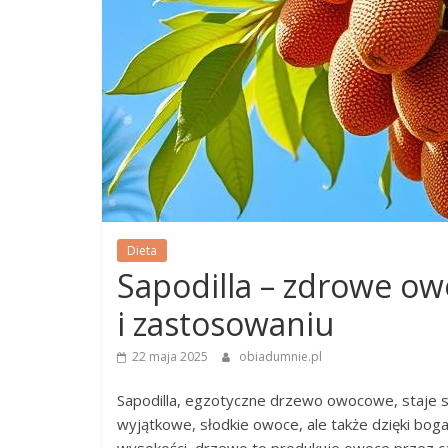
Dieta
Sapodilla – zdrowe ow
i zastosowaniu
22 maja 2025
obiadumnie.pl
Sapodilla, egzotyczne drzewo owocowe, staje si
wyjątkowe, słodkie owoce, ale także dzięki bo