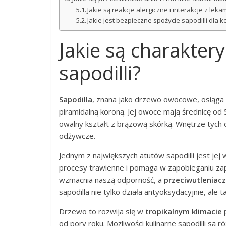
Jakie są reakcje alergiczne i interakcje z leka
Jakie jest bezpieczne spożycie sapodilli dla k
Jakie są charaktery
sapodilli?
Sapodilla
, znana jako drzewo owocowe, osiąga
piramidalną koroną. Jej owoce mają średnicę od
owalny kształt z brązową skórką. Wnętrze tych 
odżywcze.
Jednym z największych atutów sapodilli jest je
procesy trawienne i pomaga w zapobieganiu z
wzmacnia naszą odporność, a
przeciwutleniac
sapodilla nie tylko działa antyoksydacyjnie, ale
Drzewo to rozwija się w
tropikalnym klimacie
p
od pory roku. Możliwości kulinarne sapodilli s