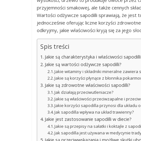
wysokości, drzewo to produkuje owoce przez cały
przyjemności smakowej, ale także cennych składn
Wartości odżywcze sapodilli sprawiają, że jest
jednocześnie oferując liczne korzyści zdrowotne
odkryjmy, jakie właściwości kryją się za jego sł
Spis treści
Jakie są charakterystyka i właściwości sapodilli
Jakie są wartości odżywcze sapodilli?
Jakie witaminy i składniki mineralne zawiera 
Jakie są korzyści płynące z błonnika pokarm
Jakie są zdrowotne właściwości sapodilli?
Jak działają przeciwutleniacze?
Jakie są właściwości przeciwzapalne i przeciw
Jakie korzyści sapodilla przynosi dla układ
Jak sapodilla wpływa na układ trawienny?
Jakie jest zastosowanie sapodilli w diecie?
Jakie są przepisy na sałatki i koktajle z sapodi
Jak sapodilla jest używana w medycynie trady
Jakie są przeciwwskazania i możliwe skutki ubo