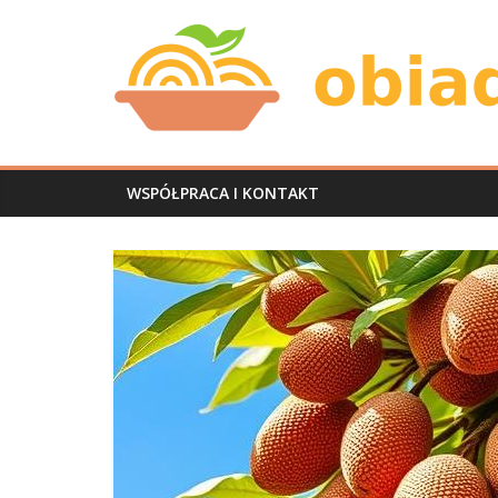
Skip
Obiad
to
content
u
mnie
WSPÓŁPRACA I KONTAKT