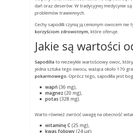
dań oraz deserów. W tradycyjnej medycynie s
problemów trawiennych.
Cechy sapodilli czynią ją cenionym owocem nie t
korzyściom zdrowotnym
, które oferuje.
Jakie są wartości o
Sapodilla
to niezwykle wartościowy owoc, który
jedna sztuka tego owocu, ważąca około 170 g
pokarmowego
. Oprócz tego, sapodilla jest bo
wapń
(36 mg),
magnez
(20 mg),
potas
(328 mg).
Warto również zwrócić uwagę na obecność witam
witaminę C
(25 mg),
kwas foliowy
(24 μg).