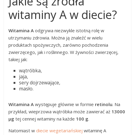
Jakie są źródła
witaminy A w diecie?
Witamina A
odgrywa niezwykle istotną rolę w
utrzymaniu zdrowia. Można ją znaleźć w wielu
produktach spożywczych, zarówno pochodzenia
zwierzęcego, jak i roślinnego. W żywności zwierzęcej,
takiej jak:
wątróbka,
jaja,
sery dojrzewające,
masło.
Witamina A
występuje głównie w formie
retinolu
. Na
przykład, wieprzowa wątróbka może zawierać aż
13000
μg
tej cennej witaminy na każde
100 g
.
Natomiast w
diecie wegetariańskiej
witaminę A