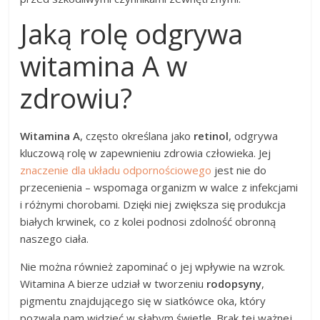
Jaką rolę odgrywa
witamina A w
zdrowiu?
Witamina A
, często określana jako
retinol
, odgrywa
kluczową rolę w zapewnieniu zdrowia człowieka. Jej
znaczenie dla układu odpornościowego
jest nie do
przecenienia – wspomaga organizm w walce z infekcjami
i różnymi chorobami. Dzięki niej zwiększa się produkcja
białych krwinek, co z kolei podnosi zdolność obronną
naszego ciała.
Nie można również zapominać o jej wpływie na wzrok.
Witamina A bierze udział w tworzeniu
rodopsyny
,
pigmentu znajdującego się w siatkówce oka, który
pozwala nam widzieć w słabym świetle. Brak tej ważnej