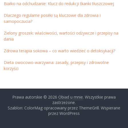
Białko na odchudzanie: Klucz do redukcji tkanki tłuszczowej
Dlaczego regularne posiłki są kluczowe dla zdrowia i
samopoczucia?
Zielony groszek: właściwości, wartości odżywcze i przepisy na
dania
Zdrowa terapia sokowa – co warto wiedzieć o detoksykacji?
Dieta owocowo-warzywna: zasady, przepisy i zdrowotne
korzyści
Prawa autorskie © 2026
Obiad u mnie
. Wszystkie prawa
zastrzeżone.
Szablon: ColorMag opracowany przez ThemeGrill. Wspierane
przez WordPress