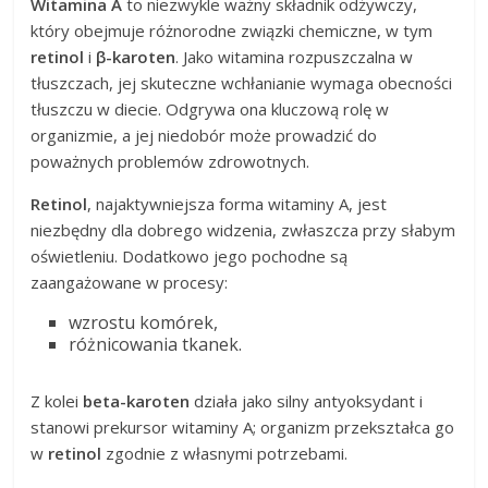
Witamina A
to niezwykle ważny składnik odżywczy,
który obejmuje różnorodne związki chemiczne, w tym
retinol
i
β-karoten
. Jako witamina rozpuszczalna w
tłuszczach, jej skuteczne wchłanianie wymaga obecności
tłuszczu w diecie. Odgrywa ona kluczową rolę w
organizmie, a jej niedobór może prowadzić do
poważnych problemów zdrowotnych.
Retinol
, najaktywniejsza forma witaminy A, jest
niezbędny dla dobrego widzenia, zwłaszcza przy słabym
oświetleniu. Dodatkowo jego pochodne są
zaangażowane w procesy:
wzrostu komórek,
różnicowania tkanek.
Z kolei
beta-karoten
działa jako silny antyoksydant i
stanowi prekursor witaminy A; organizm przekształca go
w
retinol
zgodnie z własnymi potrzebami.