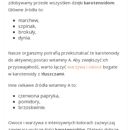
zdobywamy przede wszystkim dzięki
karotenoidom
.
Główne źródła to:
marchew,
szpinak,
brokuły,
dynia.
Nasze organizmy potrafią przekształcać te karotenoidy
do aktywnej postaci witaminy A. Aby zwiększyć ich
przyswajalność, warto łączyć
warzywa i owoce
bogate
w karotenoidy z
tłuszczami
.
Inne ciekawe źródła witaminy A to:
czerwona papryka,
pomidory,
brzoskwinie.
Owoce i warzywa o intensywnych kolorach zazwyczaj
zawierają wyższe ilości
karotenoidów
. Dlatego dobrze