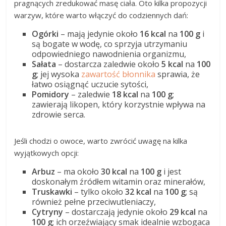
pragnących zredukować masę ciała. Oto kilka propozycji
warzyw, które warto włączyć do codziennych dań:
Ogórki
– mają jedynie około
16 kcal
na
100 g
i
są bogate w wodę, co sprzyja utrzymaniu
odpowiedniego nawodnienia organizmu,
Sałata
– dostarcza zaledwie około
5 kcal
na
100
g
; jej wysoka
zawartość błonnika
sprawia, że
łatwo osiągnąć uczucie sytości,
Pomidory
– zaledwie
18 kcal
na
100 g
;
zawierają likopen, który korzystnie wpływa na
zdrowie serca.
Jeśli chodzi o owoce, warto zwrócić uwagę na kilka
wyjątkowych opcji:
Arbuz
– ma około
30 kcal
na
100 g
i jest
doskonałym źródłem witamin oraz minerałów,
Truskawki
– tylko około
32 kcal
na
100 g
; są
również pełne przeciwutleniaczy,
Cytryny
– dostarczają jedynie około
29 kcal
na
100 g
; ich orzeźwiający smak idealnie wzbogaca