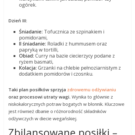
ogórek.
Dzień III:
Śniadanie:
Tofucznica ze szpinakiem i
pomidorami,
II śniadanie:
Roladki z hummusem oraz
papryką w tortilli,
Obiad:
Curry na bazie ciecierzycy podane z
ryżem basmati,
Kolacja:
Grzanki na chlebie pełnoziarnistym z
dodatkiem pomidorów i czosnku.
Taki plan posiłków sprzyja
zdrowemu odżywianiu
oraz procesowi utraty wagi.
Wynika to głównie z
niskokalorycznych potraw bogatych w błonnik. Kluczowe
jest również dbanie o różnorodność składników
odżywczych w diecie wegańskiej.
Zbilansowane posiłki –