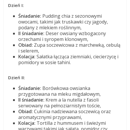
Dzień I:
Śniadanie:
Pudding chia z sezonowymi
owocami, takimi jak truskawki czy jagody,
podany z mlekiem roślinnym,
II śniadanie:
Deser owsiany wzbogacony
orzechami i syropem klonowym,
Obiad:
Zupa soczewicowa z marchewką, cebulą
i selerem,
Kolacja:
Sałatka łącząca ziemniaki, ciecierzycę i
pomidory w sosie tahini.
Dzień II:
Śniadanie:
Borówkowa owsianka
przygotowana na mleku migdałowym,
II śniadanie:
Krem a la nutella z fasoli
serwowany na pełnoziarnistym toście,
Obiad:
Cukinia nadziewana soczewicą oraz
aromatycznymi przyprawami,
Kolacja:
Tortilla z hummusem i świeżymi
warzywami takimi jak sałata, pomidor czy