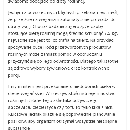
świadome podejście do diety roślinnej.
Jednym z powszechnych błędnych przekonań jest myśl,
że przejście na weganizm automatycznie prowadzi do
utraty wagi. Chociaż badania sugerują, że osoby
stosujące dietę roślinną mogą średnio schudnąć
7,5 kg
,
najważniejsze jest to, co trafia na talerz. Na przykład
spożywanie dużej ilości przetworzonych produktów
roślinnych może zamiast pomóc w odchudzaniu
przyczynić się do jego odwrotności. Dlatego tak istotne
są zdrowe wybory żywieniowe oraz kontrolowanie
porcji.
Innym mitem jest przekonanie o niedoborach białka w
diecie wegańskiej. W rzeczywistości istnieje mnóstwo
roślinnych źródeł tego składnika odżywczego –
soczewica
,
ciecierzyca
czy
tofu
to tylko kilka z nich.
Kluczowe jednak okazuje się odpowiednie planowanie
posiłków, aby organizm otrzymał wszystkie niezbędne
substancje.