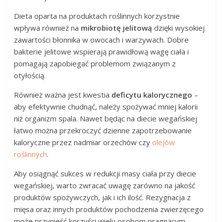
Dieta oparta na produktach roślinnych korzystnie
wpływa również na
mikrobiotę jelitową
dzięki wysokiej
zawartości błonnika w owocach i warzywach. Dobre
bakterie jelitowe wspierają prawidłową wagę ciała i
pomagają zapobiegać problemom związanym z
otyłością.
Również ważna jest kwestia
deficytu kalorycznego
–
aby efektywnie chudnąć, należy spożywać mniej kalorii
niż organizm spala. Nawet będąc na diecie wegańskiej
łatwo można przekroczyć dzienne zapotrzebowanie
kaloryczne przez nadmiar orzechów czy
olejów
roślinnych
.
Aby osiągnąć sukces w redukcji masy ciała przy diecie
wegańskiej, warto zwracać uwagę zarówno na jakość
produktów spożywczych, jak i ich ilość. Rezygnacja z
mięsa oraz innych produktów pochodzenia zwierzęcego
może przynieść korzyści wielu osobom pragnącym