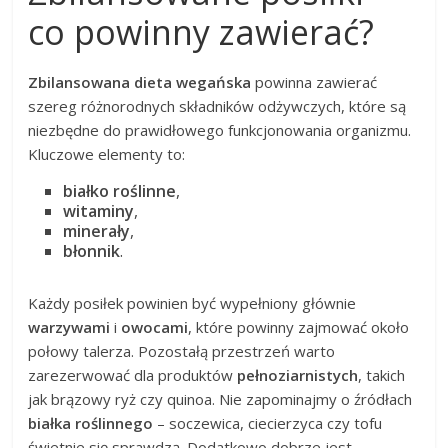
co powinny zawierać?
Zbilansowana dieta wegańska
powinna zawierać
szereg różnorodnych składników odżywczych, które są
niezbędne do prawidłowego funkcjonowania organizmu.
Kluczowe elementy to:
białko roślinne
,
witaminy
,
minerały
,
błonnik
.
Każdy posiłek powinien być wypełniony głównie
warzywami
i
owocami
, które powinny zajmować około
połowy talerza. Pozostałą przestrzeń warto
zarezerwować dla produktów
pełnoziarnistych
, takich
jak brązowy ryż czy quinoa. Nie zapominajmy o źródłach
białka roślinnego
– soczewica, ciecierzyca czy tofu
świetnie się sprawdzą. Dodatkowo dobrze jest