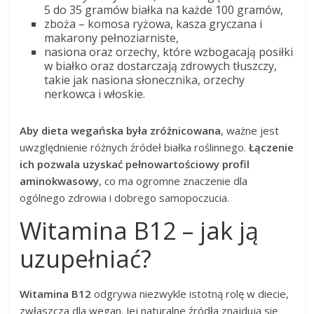
5 do 35 gramów białka na każde 100 gramów,
zboża – komosa ryżowa, kasza gryczana i
makarony pełnoziarniste,
nasiona oraz orzechy, które wzbogacają posiłki
w białko oraz dostarczają zdrowych tłuszczy,
takie jak nasiona słonecznika, orzechy
nerkowca i włoskie.
Aby dieta wegańska była zróżnicowana
, ważne jest
uwzględnienie różnych źródeł białka roślinnego.
Łączenie
ich pozwala uzyskać pełnowartościowy profil
aminokwasowy
, co ma ogromne znaczenie dla
ogólnego zdrowia i dobrego samopoczucia.
Witamina B12 – jak ją
uzupełniać?
Witamina B12
odgrywa niezwykle istotną rolę w diecie,
zwłaszcza dla wegan. Jej naturalne źródła znajdują się