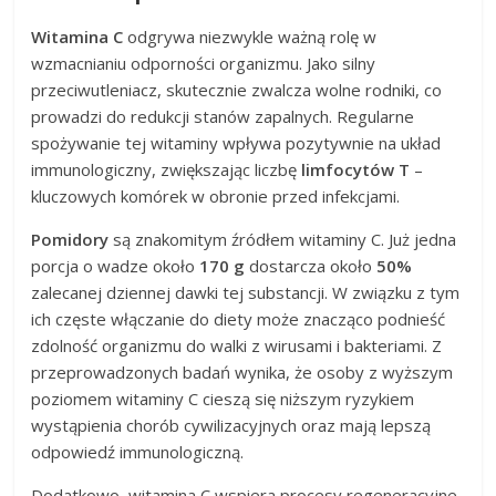
Witamina C
odgrywa niezwykle ważną rolę w
wzmacnianiu odporności organizmu. Jako silny
przeciwutleniacz, skutecznie zwalcza wolne rodniki, co
prowadzi do redukcji stanów zapalnych. Regularne
spożywanie tej witaminy wpływa pozytywnie na układ
immunologiczny, zwiększając liczbę
limfocytów T
–
kluczowych komórek w obronie przed infekcjami.
Pomidory
są znakomitym źródłem witaminy C. Już jedna
porcja o wadze około
170 g
dostarcza około
50%
zalecanej dziennej dawki tej substancji. W związku z tym
ich częste włączanie do diety może znacząco podnieść
zdolność organizmu do walki z wirusami i bakteriami. Z
przeprowadzonych badań wynika, że osoby z wyższym
poziomem witaminy C cieszą się niższym ryzykiem
wystąpienia chorób cywilizacyjnych oraz mają lepszą
odpowiedź immunologiczną.
Dodatkowo, witamina C wspiera procesy regeneracyjne