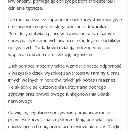
krwionośny, pomagając obniżyć poziom cholesterolu i
ciśnienie tętnicze.
Nie można również zapomnieć o ich korzystnym wpływie
na trawienie, co jest zasługą obecności
błonnika
.
Pomidory ułatwiają procesy trawienne, a tym samym
sprzyjają lepszemu wchłanianiu niezbędnych składników
odżywczych. Dodatkowo działają moczopędnie, co
wspiera naturalną detoksykację organizmu.
Z ich pomocą możemy także wzmocnić naszą odporność
– wszystko dzięki wysokiej zawartości
witaminy C
oraz
innych ważnych minerałów, takich jak
potas
i
magnez
.
Te składniki są kluczowe dla utrzymania dobrego
zdrowia oraz prawidłowego funkcjonowania układu
nerwowego.
Co więcej, regularne spożywanie pomidorów może
przynieść korzyści naszej skórze. Mają one właściwości
nawilżające i chronią przed promieniowaniem UV. Dzięki