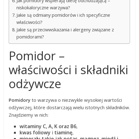
Jak pomidory wspierają dietę odchudzającą –
niskokaloryczne warzywa?
Jakie są odmiany pomidorów i ich specyficzne
właściwości?
Jakie są przeciwwskazania i alergeny związane z
pomidorami?
Pomidor –
właściwości i składniki
odżywcze
Pomidory
to warzywa o niezwykle wysokiej wartości
odżywczej, które dostarczają wielu istotnych składników.
Znajdziemy w nich:
witaminy C, A, K oraz B6
,
kwas foliowy
i
tiaminę
,
minerały takie jak potas, magnez, miedź i