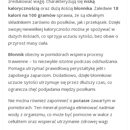
zredukować wagę. Charakteryzują się
niską
kalorycznością
oraz dużą ilością
błonnika
. Zaledwie
18
kalorii na 100 gramów
sprawia, że są idealnym
składnikiem zarówno do posiłków, jak i przekąsek. Dzięki
swojej niewielkiej kaloryczności można je spożywać w
dużych ilościach, co sprzyja uczuciu sytości, bez obaw o
przyrost masy ciała.
Błonnik
obecny w pomidorach wspiera procesy
trawienne – to niezwykle istotne podczas odchudzania.
Pomaga utrzymać prawidłową perystaltykę jelit i
zapobiega zaparciom. Dodatkowo, dzięki błonnikowi
uczucie sytości utrzymuje się przez dłuższy czas, co
ogranicza chęć podjadania między posiłkami.
Nie można również zapomnieć o
potasie
zawartym w
pomidorach. Ten minerał pomaga eliminować nadmiar
wody z organizmu, co może być pomocne w walce z
cellulitem oraz wspierać utrzymanie zdrowej wagi.