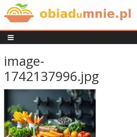
Skip
to
content
Obiad
u
image-
mnie
1742137996.jpg