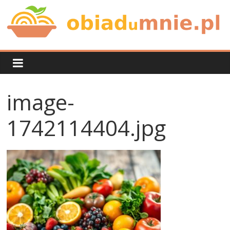
Skip
to
content
Obiad
u
image-
mnie
1742114404.jpg