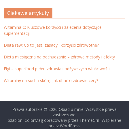
Ciekawe artykuły
Witamina C: Kluczowe korzyści i zalecenia dotyczące
suplementacji
Dieta raw: Co to jest, zasady i korzyści zdrowotne?
Dieta miesięczna na odchudzanie – zdrowe metody i efekty
Figi – superfood pełen zdrowia i odżywczych właściwości
Witaminy na suchą skórę: Jak dbać o zdrowie cery?
Prawa autorskie © 2026
Obiad u mnie
. Wszystkie prawa
zastrzeżone.
Szablon: ColorMag opracowany przez ThemeGrill. Wspierane
przez WordPress