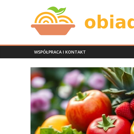
Skip
Obiad
to
content
u
mnie
WSPÓŁPRACA I KONTAKT