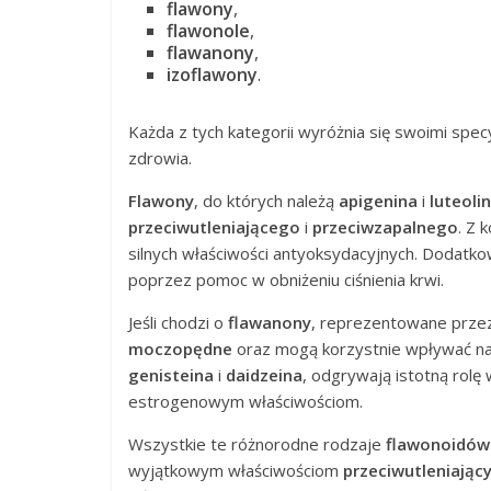
flawony
,
flawonole
,
flawanony
,
izoflawony
.
Każda z tych kategorii wyróżnia się swoimi spec
zdrowia.
Flawony
, do których należą
apigenina
i
luteoli
przeciwutleniającego
i
przeciwzapalnego
. Z 
silnych właściwości antyoksydacyjnych. Dodat
poprzez pomoc w obniżeniu ciśnienia krwi.
Jeśli chodzi o
flawanony
, reprezentowane prz
moczopędne
oraz mogą korzystnie wpływać n
genisteina
i
daidzeina
, odgrywają istotną rolę
estrogenowym właściwościom.
Wszystkie te różnorodne rodzaje
flawonoidów
wyjątkowym właściwościom
przeciwutleniając