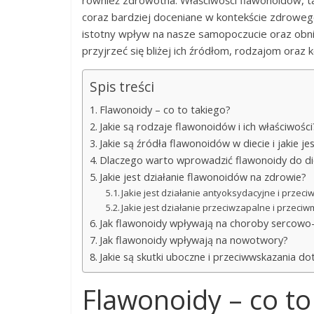
również zdrowotna. Właściwości flawonoidów, taki
coraz bardziej doceniane w kontekście zdroweg
istotny wpływ na nasze samopoczucie oraz obniż
przyjrzeć się bliżej ich źródłom, rodzajom oraz
Spis treści
Flawonoidy – co to takiego?
Jakie są rodzaje flawonoidów i ich właściwości
Jakie są źródła flawonoidów w diecie i jakie je
Dlaczego warto wprowadzić flawonoidy do di
Jakie jest działanie flawonoidów na zdrowie?
Jakie jest działanie antyoksydacyjne i prz
Jakie jest działanie przeciwzapalne i przec
Jak flawonoidy wpływają na choroby sercowo
Jak flawonoidy wpływają na nowotwory?
Jakie są skutki uboczne i przeciwwskazania d
Flawonoidy – co to