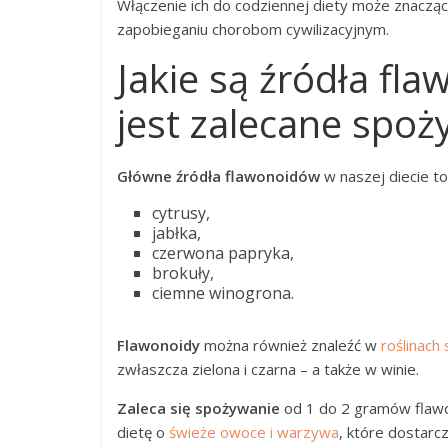
Włączenie ich do codziennej diety może znacz
zapobieganiu chorobom cywilizacyjnym.
Jakie są źródła fla
jest zalecane spoż
Główne źródła flawonoidów
w naszej diecie t
cytrusy,
jabłka,
czerwona papryka,
brokuły,
ciemne winogrona.
Flawonoidy
można również znaleźć w
roślinach
zwłaszcza zielona i czarna – a także w winie.
Zaleca się spożywanie
od 1 do 2 gramów flawo
dietę o
świeże owoce i warzywa
, które dostarcz