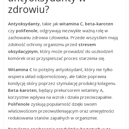
zdrowiu?
Antyoksydanty
, takie jak
witamina C
,
beta-karoten
czy
polifenole
, odgrywają niezwykle ważną rolę w
zachowaniu zdrowia człowieka. Przede wszystkim mają
zdolność ochrony organizmu przed
stresem
oksydacyjnym
, który może prowadzić do uszkodzeń
komórek oraz przyspieszać proces starzenia się.
Witamina C
to potężny antyoksydant, który nie tylko
wspiera układ odpornościowy, ale także poprawia
kondycję skóry poprzez stymulację produkcji kolagenu.
Beta-karoten
, będący prekursorem witaminy A,
korzystnie wpływa na wzrok i działa przeciwzapalnie.
Polifenole
zyskują popularność dzięki swoim
właściwościom przeciwutleniającym oraz umiejętności
redukowania stanów zapalnych w organizmie.
Regularne spożywanie produktów bogatych w te