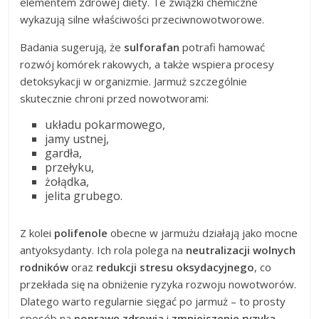
elementem zdrowej diety. Te związki chemiczne
wykazują silne właściwości przeciwnowotworowe.
Badania sugerują, że
sulforafan
potrafi hamować
rozwój komórek rakowych, a także wspiera procesy
detoksykacji w organizmie. Jarmuż szczególnie
skutecznie chroni przed nowotworami:
układu pokarmowego,
jamy ustnej,
gardła,
przełyku,
żołądka,
jelita grubego.
Z kolei
polifenole
obecne w jarmużu działają jako mocne
antyoksydanty. Ich rola polega na
neutralizacji wolnych
rodników
oraz
redukcji stresu oksydacyjnego
, co
przekłada się na obniżenie ryzyka rozwoju nowotworów.
Dlatego warto regularnie sięgać po jarmuż – to prosty
sposób na
poprawę zdrowia
i
zmniejszenie ryzyka