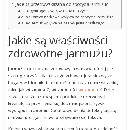
Jakie są przeciwwskazania do spożycia jarmużu?
Jak goitrogeny wpływają na tarczycę?
Jak kamica nerkowa wpływa na spożycie jarmużu?
Jak jarmuż wpływa na zespół jelita drażliwego?
Jakie są właściwości
zdrowotne jarmużu?
Jarmuż
to jedno z najzdrowszych warzyw, oferujące
szereg korzyści dla naszego zdrowia. Jest niezwykle
bogaty w
błonnik
,
białko roślinne
oraz cenne witaminy,
takie jak
witamina C
,
witamina A
i
witamina K
. Dzięki
zawartości
żelaza
wspiera produkcję czerwonych
krwinek, co przyczynia się do zmniejszenia ryzyka
wystąpienia
anemii
. Dodatkowo działa detoksykująco,
ułatwiając organizmowi pozbywanie się toksyn.
Kolejną ważną właściwością jarmużu jest jego zdolność