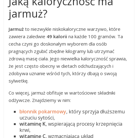
Jaką kaloryczność ma
jarmuż?
Jarmuż
to niezwykle niskokaloryczne warzywo, które
zawiera zaledwie
49 kalorii
na każde 100 gramów. Ta
cecha czyni go doskonałym wyborem dla osób
pragnących zgubić zbędne kilogramy lub utrzymać
zdrową masę ciała. Jego niewielka kaloryczność sprawia,
że jest często obecny w dietach odchudzających i
zdobywa uznanie wśród tych, którzy dbają o swoją
sylwetkę.
Co więcej, jarmuż obfituje w wartościowe składniki
odżywcze. Znajdziemy w nim:
błonnik pokarmowy
, który sprzyja dłuższemu
uczuciu sytości,
witaminę K
, wspierającą procesy krzepnięcia
krwi,
witaminę C
, wzmacniającą układ