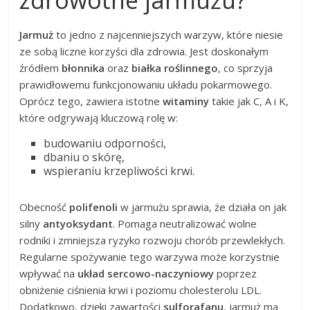
Jarmuż
to jedno z najcenniejszych warzyw, które niesie
ze sobą liczne korzyści dla zdrowia. Jest doskonałym
źródłem
błonnika
oraz
białka roślinnego
, co sprzyja
prawidłowemu funkcjonowaniu układu pokarmowego.
Oprócz tego, zawiera istotne
witaminy
takie jak C, A i K,
które odgrywają kluczową rolę w:
budowaniu odporności,
dbaniu o skórę,
wspieraniu krzepliwości krwi.
Obecność
polifenoli
w jarmużu sprawia, że działa on jak
silny
antyoksydant
. Pomaga neutralizować wolne
rodniki i zmniejsza ryzyko rozwoju chorób przewlekłych.
Regularne spożywanie tego warzywa może korzystnie
wpływać na
układ sercowo-naczyniowy
poprzez
obniżenie ciśnienia krwi i poziomu cholesterolu LDL.
Dodatkowo, dzięki zawartości
sulforafanu
, jarmuż ma