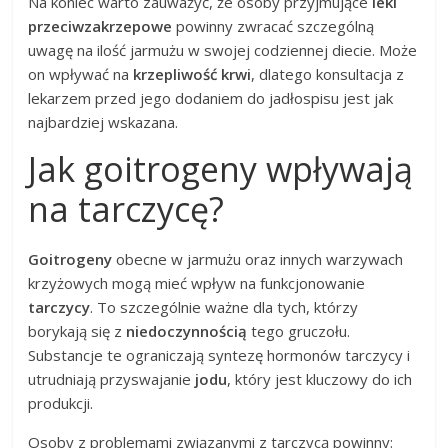
Na koniec warto zauważyć, że osoby przyjmujące
leki
przeciwzakrzepowe
powinny zwracać szczególną
uwagę na ilość jarmużu w swojej codziennej diecie. Może
on wpływać na
krzepliwość krwi
, dlatego konsultacja z
lekarzem przed jego dodaniem do jadłospisu jest jak
najbardziej wskazana.
Jak goitrogeny wpływają
na tarczycę?
Goitrogeny
obecne w jarmużu oraz innych warzywach
krzyżowych mogą mieć wpływ na funkcjonowanie
tarczycy
. To szczególnie ważne dla tych, którzy
borykają się z
niedoczynnością
tego gruczołu.
Substancje te ograniczają syntezę hormonów tarczycy i
utrudniają przyswajanie
jodu
, który jest kluczowy do ich
produkcji.
Osoby z problemami związanymi z tarczycą powinny: