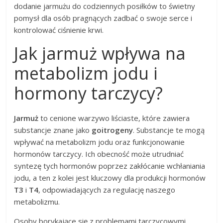
dodanie jarmużu do codziennych posiłków to świetny
pomysł dla osób pragnących zadbać o swoje serce i
kontrolować ciśnienie krwi.
Jak jarmuż wpływa na
metabolizm jodu i
hormony tarczycy?
Jarmuż
to cenione warzywo liściaste, które zawiera
substancje znane jako
goitrogeny
. Substancje te mogą
wpływać na metabolizm jodu oraz funkcjonowanie
hormonów tarczycy. Ich obecność może utrudniać
syntezę tych hormonów poprzez zakłócanie wchłaniania
jodu, a ten z kolei jest kluczowy dla produkcji hormonów
T3
i
T4
, odpowiadających za regulację naszego
metabolizmu.
Osoby borykające się z problemami tarczycowymi