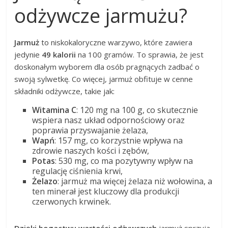
odżywcze jarmużu?
Jarmuż
to niskokaloryczne warzywo, które zawiera
jedynie
49 kalorii
na 100 gramów. To sprawia, że jest
doskonałym wyborem dla osób pragnących zadbać o
swoją sylwetkę. Co więcej, jarmuż obfituje w cenne
składniki odżywcze, takie jak:
Witamina C
: 120 mg na 100 g, co skutecznie
wspiera nasz układ odpornościowy oraz
poprawia przyswajanie żelaza,
Wapń
: 157 mg, co korzystnie wpływa na
zdrowie naszych kości i zębów,
Potas
: 530 mg, co ma pozytywny wpływ na
regulację ciśnienia krwi,
Żelazo
: jarmuż ma więcej żelaza niż wołowina, a
ten minerał jest kluczowy dla produkcji
czerwonych krwinek.
Dzięki bogactwu wartości odżywczych
jarmuż sprzyja