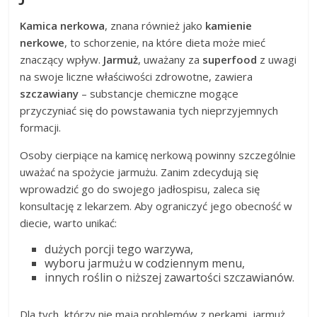
Kamica nerkowa
, znana również jako
kamienie
nerkowe
, to schorzenie, na które dieta może mieć
znaczący wpływ.
Jarmuż
, uważany za
superfood
z uwagi
na swoje liczne właściwości zdrowotne, zawiera
szczawiany
– substancje chemiczne mogące
przyczyniać się do powstawania tych nieprzyjemnych
formacji.
Osoby cierpiące na kamicę nerkową powinny szczególnie
uważać na spożycie jarmużu. Zanim zdecydują się
wprowadzić go do swojego jadłospisu, zaleca się
konsultację z lekarzem. Aby ograniczyć jego obecność w
diecie, warto unikać:
dużych porcji tego warzywa,
wyboru jarmużu w codziennym menu,
innych roślin o niższej zawartości szczawianów.
Dla tych, którzy nie mają problemów z nerkami, jarmuż