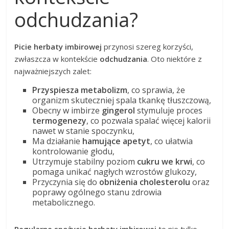
odchudzania?
Picie herbaty imbirowej
przynosi szereg korzyści,
zwłaszcza w kontekście
odchudzania
. Oto niektóre z
najważniejszych zalet:
Przyspiesza metabolizm
, co sprawia, że
organizm skuteczniej spala tkankę tłuszczową,
Obecny w imbirze
gingerol
stymuluje proces
termogenezy
, co pozwala spalać więcej kalorii
nawet w stanie spoczynku,
Ma działanie
hamujące apetyt
, co ułatwia
kontrolowanie głodu,
Utrzymuje stabilny poziom
cukru we krwi
, co
pomaga unikać nagłych wzrostów glukozy,
Przyczynia się do
obniżenia cholesterolu
oraz
poprawy ogólnego stanu zdrowia
metabolicznego.
Regularne spożycie herbaty imbirowej
to nie tylko