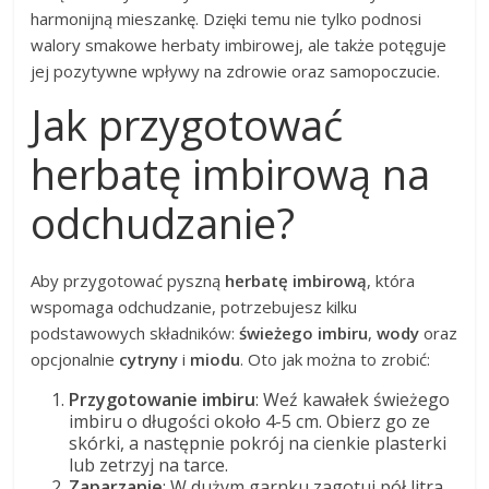
harmonijną mieszankę. Dzięki temu nie tylko podnosi
walory smakowe herbaty imbirowej, ale także potęguje
jej pozytywne wpływy na zdrowie oraz samopoczucie.
Jak przygotować
herbatę imbirową na
odchudzanie?
Aby przygotować pyszną
herbatę imbirową
, która
wspomaga odchudzanie, potrzebujesz kilku
podstawowych składników:
świeżego imbiru
,
wody
oraz
opcjonalnie
cytryny
i
miodu
. Oto jak można to zrobić:
Przygotowanie imbiru
: Weź kawałek świeżego
imbiru o długości około 4-5 cm. Obierz go ze
skórki, a następnie pokrój na cienkie plasterki
lub zetrzyj na tarce.
Zaparzanie
: W dużym garnku zagotuj pół litra