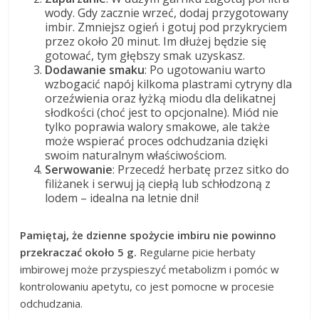
wody. Gdy zacznie wrzeć, dodaj przygotowany
imbir. Zmniejsz ogień i gotuj pod przykryciem
przez około 20 minut. Im dłużej będzie się
gotować, tym głębszy smak uzyskasz.
Dodawanie smaku
: Po ugotowaniu warto
wzbogacić napój kilkoma plastrami cytryny dla
orzeźwienia oraz łyżką miodu dla delikatnej
słodkości (choć jest to opcjonalne). Miód nie
tylko poprawia walory smakowe, ale także
może wspierać proces odchudzania dzięki
swoim naturalnym właściwościom.
Serwowanie
: Przecedź herbatę przez sitko do
filiżanek i serwuj ją ciepłą lub schłodzoną z
lodem – idealna na letnie dni!
Pamiętaj, że dzienne spożycie imbiru nie powinno
przekraczać około 5 g.
Regularne picie herbaty
imbirowej może przyspieszyć metabolizm i pomóc w
kontrolowaniu apetytu, co jest pomocne w procesie
odchudzania.