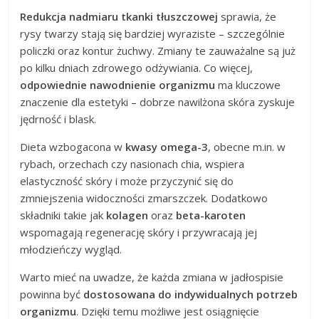
Redukcja nadmiaru tkanki tłuszczowej
sprawia, że
rysy twarzy stają się bardziej wyraziste – szczególnie
policzki oraz kontur żuchwy. Zmiany te zauważalne są już
po kilku dniach zdrowego odżywiania. Co więcej,
odpowiednie nawodnienie organizmu
ma kluczowe
znaczenie dla estetyki – dobrze nawilżona skóra zyskuje
jędrność i blask.
Dieta wzbogacona w
kwasy omega-3
, obecne m.in. w
rybach, orzechach czy nasionach chia, wspiera
elastyczność skóry i może przyczynić się do
zmniejszenia widoczności zmarszczek. Dodatkowo
składniki takie jak
kolagen
oraz
beta-karoten
wspomagają regenerację skóry i przywracają jej
młodzieńczy wygląd.
Warto mieć na uwadze, że każda zmiana w jadłospisie
powinna być
dostosowana do indywidualnych potrzeb
organizmu
. Dzięki temu możliwe jest osiągnięcie