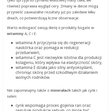
również poprawia wygląd cery. Zmiany w diecie mogą
przynieść zauważalne rezultaty już po zaledwie kilku
dniach, co potwierdzają liczne obserwacje.
Warto wzbogacić swoją dietę o produkty bogate w
witaminy
A, C i E:
witamina A przyczynia się do regeneracji
naskórka oraz pomaga w redukcji
przebarwień,
witamina C jest niezwykle istotna dla produkcji
kolagenu, który wpływa na elastyczność skóry,
witamina E działa jako silny antyoksydant,
chroniąc skórę przed szkodliwym działaniem
wolnych rodników.
Nie zapominajmy także o
minerałach
takich jak cynk i
selen:
cynk wspomaga proces gojenia ran oraz
reguluje produkcję sebum, co może być