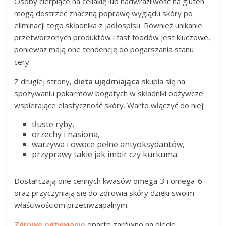
Osoby cierpiące na celiakię lub nadwrażliwość na gluten
mogą dostrzec znaczną poprawę wyglądu skóry po
eliminacji tego składnika z jadłospisu. Również unikanie
przetworzonych produktów i fast foodów jest kluczowe,
ponieważ mają one tendencję do pogarszania stanu
cery.
Z drugiej strony,
dieta ujędrniająca
skupia się na
spożywaniu pokarmów bogatych w składniki odżywcze
wspierające elastyczność skóry. Warto włączyć do niej:
tłuste ryby,
orzechy i nasiona,
warzywa i owoce pełne antyoksydantów,
przyprawy takie jak imbir czy kurkuma.
Dostarczają one cennych kwasów omega-3 i omega-6
oraz przyczyniają się do zdrowia skóry dzięki swoim
właściwościom przeciwzapalnym.
Zdrowe odżywianie
oparte zarówno na diecie