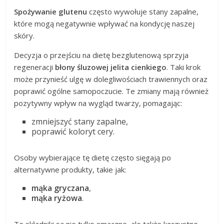
Spożywanie glutenu
często wywołuje stany zapalne,
które mogą negatywnie wpływać na kondycję naszej
skóry.
Decyzja o przejściu na dietę bezglutenową sprzyja
regeneracji
błony śluzowej jelita cienkiego
. Taki krok
może przynieść ulgę w dolegliwościach trawiennych oraz
poprawić ogólne samopoczucie. Te zmiany mają również
pozytywny wpływ na wygląd twarzy, pomagając:
zmniejszyć stany zapalne,
poprawić koloryt cery.
Osoby wybierające tę dietę często sięgają po
alternatywne produkty, takie jak:
mąka gryczana
,
mąka ryżowa
.
Te składniki są nie tylko smaczne, ale także korzystne