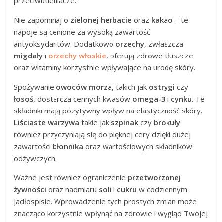
przeciwutleniacze.
Nie zapominaj o
zielonej herbacie
oraz
kakao
– te
napoje są cenione za wysoką zawartość
antyoksydantów. Dodatkowo
orzechy
, zwłaszcza
migdały
i
orzechy włoskie
, oferują zdrowe tłuszcze
oraz witaminy korzystnie wpływające na urodę skóry.
Spożywanie
owoców morza
, takich jak
ostrygi
czy
łosoś
, dostarcza cennych kwasów
omega-3
i
cynku
. Te
składniki mają pozytywny wpływ na elastyczność skóry.
Liściaste warzywa
takie jak
szpinak
czy
brokuły
również przyczyniają się do pięknej cery dzięki dużej
zawartości
błonnika
oraz wartościowych składników
odżywczych.
Ważne jest również ograniczenie
przetworzonej
żywności
oraz nadmiaru
soli
i
cukru
w codziennym
jadłospisie. Wprowadzenie tych prostych zmian może
znacząco korzystnie wpłynąć na zdrowie i wygląd Twojej