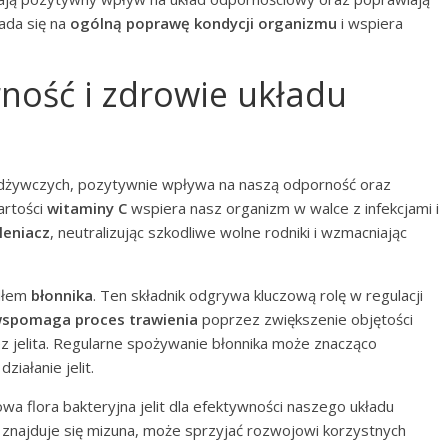
ada się na
ogólną poprawę kondycji organizmu
i wspiera
ność i zdrowie układu
 odżywczych, pozytywnie wpływa na naszą odporność oraz
artości
witaminy C
wspiera nasz organizm w walce z infekcjami i
leniacz
, neutralizując szkodliwe wolne rodniki i wzmacniając
ódłem
błonnika
. Ten składnik odgrywa kluczową rolę w regulacji
wspomaga proces trawienia
poprzez zwiększenie objętości
ez jelita. Regularne spożywanie błonnika może znacząco
iałanie jelit.
a flora bakteryjna jelit dla efektywności naszego układu
 znajduje się mizuna, może sprzyjać rozwojowi korzystnych