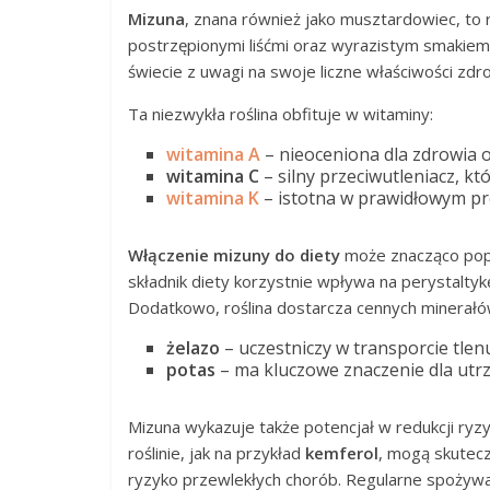
Mizuna
, znana również jako musztardowiec, to r
postrzępionymi liśćmi oraz wyrazistym smakiem.
świecie z uwagi na swoje liczne właściwości zd
Ta niezwykła roślina obfituje w witaminy:
witamina A
– nieoceniona dla zdrowia o
witamina C
– silny przeciwutleniacz, k
witamina K
– istotna w prawidłowym pro
Włączenie mizuny do diety
może znacząco popra
składnik diety korzystnie wpływa na perystaltyk
Dodatkowo, roślina dostarcza cennych minerałów
żelazo
– uczestniczy w transporcie tlen
potas
– ma kluczowe znaczenie dla utrz
Mizuna wykazuje także potencjał w redukcji ry
roślinie, jak na przykład
kemferol
, mogą skutecz
ryzyko przewlekłych chorób. Regularne spożywa