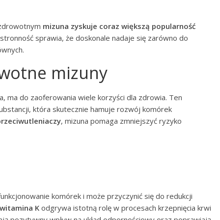
i zdrowotnym
mizuna zyskuje coraz większą popularność
hstronność sprawia, że doskonale nadaje się zarówno do
ównych.
owotne mizuny
a, ma do zaoferowania wiele korzyści dla zdrowia. Ten
substancji, która skutecznie hamuje rozwój komórek
przeciwutleniaczy
, mizuna pomaga zmniejszyć ryzyko
nkcjonowanie komórek i może przyczynić się do redukcji
witamina K
odgrywa istotną rolę w procesach krzepnięcia krwi
ją pozytywny wpływ na układ odpornościowy oraz poprawiają