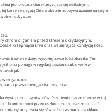
oślina jednoroczna charakteryzująca się delikatnymi,
 Jej korzenie sięgają Chin, a obecnie zdobywa uznanie na całym
rowotne i odżywcze.
czu,
tóry chroni organizm przed stresem oksydacyjnym,
cesie krzepnięcia krwi oraz wspierająca kondycję kości.
wić trawienie dzięki wysokiej zawartości błonnika. Ten
ę jelit oraz pomaga w regulacji poziomu cukru we krwi.
 takich jak:
u w organizmie,
ymania prawidłowego ciśnienia krwi.
zyka wystąpienia nowotworów. Przeciwutleniacze obecne w tej
nie chronić komórki przed uszkodzeniami oraz zmniejszać
nie mizuny przyczynia się również do wzmacniania układu