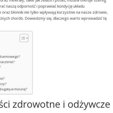
raz minerały, takie jak żelazo i potas, mizuna oferuje szereg
ać naszą odporność i poprawiać kondycję układu
oraz błonnik nie tylko wpływają korzystnie na nasze zdrowie,
ażnych chorób. Dowiedzmy się, dlaczego warto wprowadzić tę
pokarmowego?
znaczenie?
?
nie?
aczy?
ą bogatą w mizunę?
ści zdrowotne i odżywcze