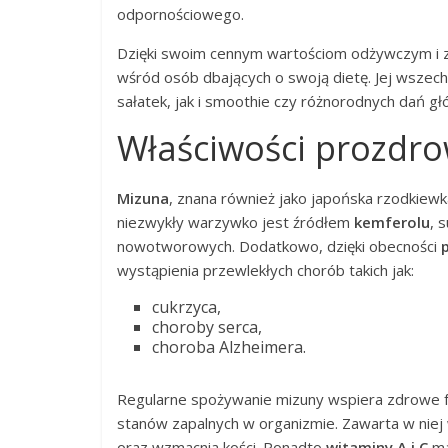
odpornościowego.
Dzięki swoim cennym wartościom odżywczym 
wśród osób dbających o swoją dietę. Jej wszec
sałatek, jak i smoothie czy różnorodnych dań gł
Właściwości prozdr
Mizuna
, znana również jako japońska rzodkiewk
niezwykły warzywko jest źródłem
kemferolu
, 
nowotworowych. Dodatkowo, dzięki obecności
wystąpienia przewlekłych chorób takich jak:
cukrzyca,
choroby serca,
choroba Alzheimera.
Regularne spożywanie mizuny wspiera zdrowe fu
stanów zapalnych w organizmie. Zawarta w niej
oraz wzmacnia kości. Ponadto
witaminy A i C
ma