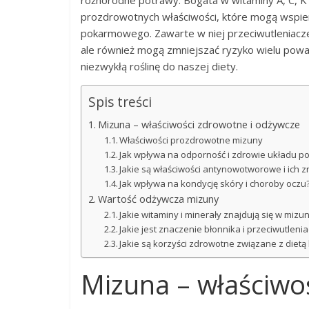
różnorodne potrawy. Bogata w witaminy A, C, K o
prozdrowotnych właściwości, które mogą wspier
pokarmowego. Zawarte w niej przeciwutleniacze 
ale również mogą zmniejszać ryzyko wielu pow
niezwykłą roślinę do naszej diety.
Spis treści
Mizuna – właściwości zdrowotne i odżywcze
Właściwości prozdrowotne mizuny
Jak wpływa na odporność i zdrowie układu 
Jakie są właściwości antynowotworowe i ich 
Jak wpływa na kondycję skóry i choroby oczu
Wartość odżywcza mizuny
Jakie witaminy i minerały znajdują się w mizu
Jakie jest znaczenie błonnika i przeciwutleni
Jakie są korzyści zdrowotne związane z diet
Mizuna – właściwo