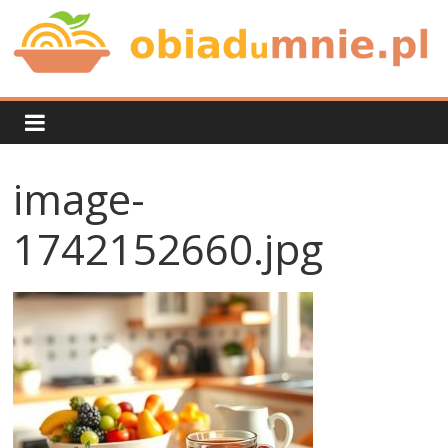
Skip
to
content
Obiad
u
image-
mnie
1742152660.jpg