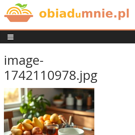
Skip
to
content
Obiad
u
image-
mnie
1742110978.jpg