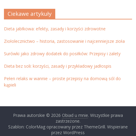
Ciekawe artykuły
Dieta jabłkowa: efekty, zasady i korzyści zdrowotne
Ziołolecznictwo – historia, zastosowanie i najcenniejsze zioła
Surówki jako zdrowy dodatek do posiłków: Przepisy i zalety
Dieta bez soli: korzyści, zasady i przykładowy jadłospis
Pełen relaks w wannie – proste przepisy na domową sól do
kąpieli
Prawa autorskie © 2026
Obiad u mnie
. Wszystkie prawa
zastrzeżone.
Szablon: ColorMag opracowany przez ThemeGrill. Wspierane
przez WordPress