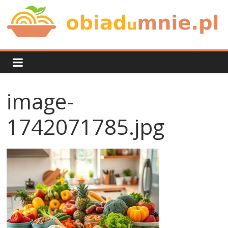
Skip
to
content
Obiad
u
image-
mnie
1742071785.jpg