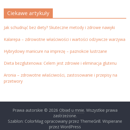
Ciekawe artykuły
Jak schudnąć bez diety? Skuteczne metody i zdrowe nawyki
Kalarepa – zdrowotne właściwości i wartości odżywcze warzywa
Hybrydowy manicure na imprezę – paznokcie lustrzane
Dieta bezglutenowa: Celem jest zdrowie i eliminacja glutenu
Aronia – zdrowotne właściwości, zastosowanie i przepisy na
przetwory
Prawa autorskie © 2026
Obiad u mnie
. Wszystkie prawa
zastrzeżone.
Szablon: ColorMag opracowany przez ThemeGrill. Wspierane
przez WordPress