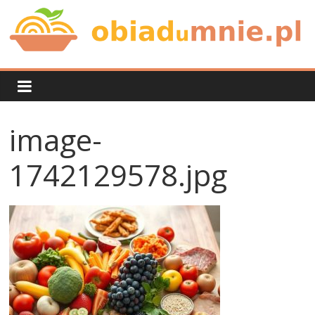
Skip
to
content
Obiad
u
image-
mnie
1742129578.jpg