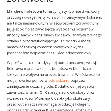
Marchew fioletowa
to fascynujący typ marchwi, który
przyciąga uwagę nie tylko swoim intensywnym kolorem,
ale także niesamowitymi właściwościami zdrowotnymi.
Jej głęboki fiolet zawdzięcza wysokiemu poziomowi
antocyjanów
– naturalnych związków znanych z silnego
działania przeciwutleniającego. Te składniki mogą
hamować rozwój komórek nowotworowych i
jednocześnie wspierać nasz układ odpornościowy.
W porównaniu do tradycyjnej pomarańczowej wersji,
fioletowa marchewka jest bogatsza w błonnik, co
korzystnie wpływa na proces trawienia. Właściwości te
mogą również pomóc w
odchudzaniu
poprzez
zmniejszenie uczucia głodu. Dodatkowo, jej wysoka
zawartość witamin
C
i
K
sprzyja zdrowiu skóry oraz
wzmacnia kości. Witamina C działa jako skuteczny
przeciwutleniacz i wspomaga produkcję kolagenu,
podczas gdy witamina K jest niezwykle istotna dla