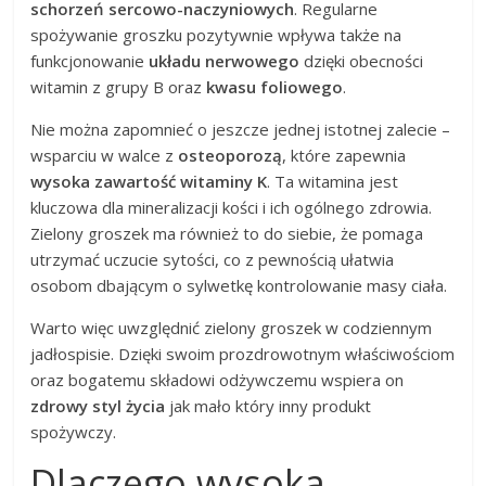
schorzeń sercowo-naczyniowych
. Regularne
spożywanie groszku pozytywnie wpływa także na
funkcjonowanie
układu nerwowego
dzięki obecności
witamin z grupy B oraz
kwasu foliowego
.
Nie można zapomnieć o jeszcze jednej istotnej zalecie –
wsparciu w walce z
osteoporozą
, które zapewnia
wysoka zawartość witaminy K
. Ta witamina jest
kluczowa dla mineralizacji kości i ich ogólnego zdrowia.
Zielony groszek ma również to do siebie, że pomaga
utrzymać uczucie sytości, co z pewnością ułatwia
osobom dbającym o sylwetkę kontrolowanie masy ciała.
Warto więc uwzględnić zielony groszek w codziennym
jadłospisie. Dzięki swoim prozdrowotnym właściwościom
oraz bogatemu składowi odżywczemu wspiera on
zdrowy styl życia
jak mało który inny produkt
spożywczy.
Dlaczego wysoka