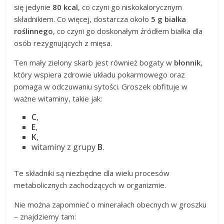
się jedynie
80 kcal
, co czyni go niskokalorycznym
składnikiem. Co więcej, dostarcza około
5 g białka
roślinnego
, co czyni go doskonałym źródłem białka dla
osób rezygnujących z mięsa.
Ten mały zielony skarb jest również bogaty w
błonnik
,
który wspiera zdrowie układu pokarmowego oraz
pomaga w odczuwaniu sytości. Groszek obfituje w
ważne witaminy, takie jak:
C
,
E
,
K
,
witaminy z grupy
B
.
Te składniki są niezbędne dla wielu procesów
metabolicznych zachodzących w organizmie.
Nie można zapomnieć o minerałach obecnych w groszku
– znajdziemy tam: