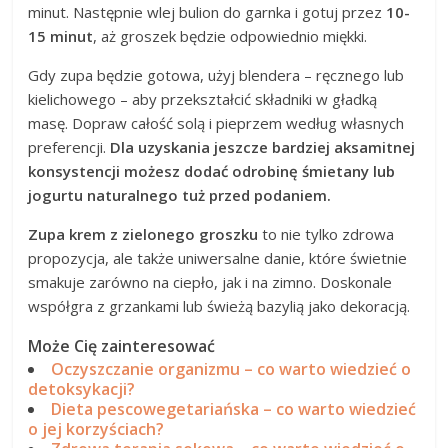
minut. Następnie wlej bulion do garnka i gotuj przez
10-
15 minut
, aż groszek będzie odpowiednio miękki.
Gdy zupa będzie gotowa, użyj blendera – ręcznego lub
kielichowego – aby przekształcić składniki w gładką
masę. Dopraw całość solą i pieprzem według własnych
preferencji.
Dla uzyskania jeszcze bardziej aksamitnej
konsystencji możesz dodać odrobinę śmietany lub
jogurtu naturalnego tuż przed podaniem.
Zupa krem z zielonego groszku
to nie tylko zdrowa
propozycja, ale także uniwersalne danie, które świetnie
smakuje zarówno na ciepło, jak i na zimno. Doskonale
współgra z grzankami lub świeżą bazylią jako dekoracją.
Może Cię zainteresować
Oczyszczanie organizmu – co warto wiedzieć o
detoksykacji?
Dieta pescowegetariańska – co warto wiedzieć
o jej korzyściach?