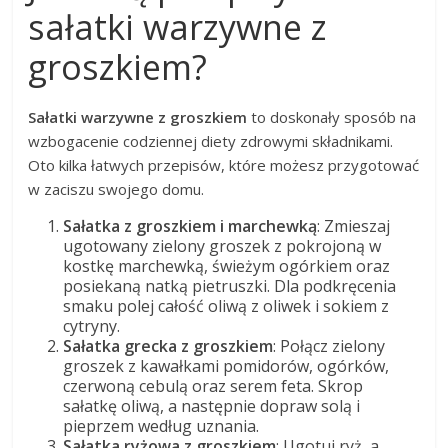
sałatki warzywne z
groszkiem?
Sałatki warzywne z groszkiem
to doskonały sposób na
wzbogacenie codziennej diety zdrowymi składnikami.
Oto kilka łatwych przepisów, które możesz przygotować
w zaciszu swojego domu.
Sałatka z groszkiem i marchewką
: Zmieszaj
ugotowany zielony groszek z pokrojoną w
kostkę marchewką, świeżym ogórkiem oraz
posiekaną natką pietruszki. Dla podkręcenia
smaku polej całość oliwą z oliwek i sokiem z
cytryny.
Sałatka grecka z groszkiem
: Połącz zielony
groszek z kawałkami pomidorów, ogórków,
czerwoną cebulą oraz serem feta. Skrop
sałatkę oliwą, a następnie dopraw solą i
pieprzem według uznania.
Sałatka ryżowa z groszkiem
: Ugotuj ryż, a