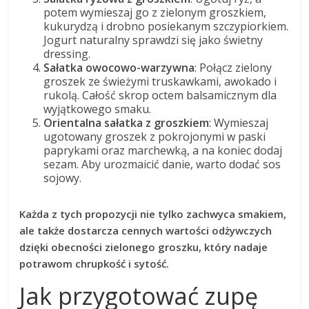
potem wymieszaj go z zielonym groszkiem,
kukurydzą i drobno posiekanym szczypiorkiem.
Jogurt naturalny sprawdzi się jako świetny
dressing.
Sałatka owocowo-warzywna
: Połącz zielony
groszek ze świeżymi truskawkami, awokado i
rukolą. Całość skrop octem balsamicznym dla
wyjątkowego smaku.
Orientalna sałatka z groszkiem
: Wymieszaj
ugotowany groszek z pokrojonymi w paski
paprykami oraz marchewką, a na koniec dodaj
sezam. Aby urozmaicić danie, warto dodać sos
sojowy.
Każda z tych propozycji nie tylko zachwyca smakiem,
ale także dostarcza cennych wartości odżywczych
dzięki obecności zielonego groszku, który nadaje
potrawom chrupkość i sytość.
Jak przygotować zupę